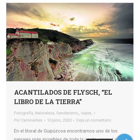
ACANTILADOS DE FLYSCH, “EL
LIBRO DE LA TIERRA”
Fotografía
,
Naturaleza
,
Senderismo,
,
viajes,
Por
Caminantes
10 junio, 2020
Deja un comentario
En el litoral de Guipúzcoa encontramos uno de los
paisajes más increíbles de toda la costa vasca. Los