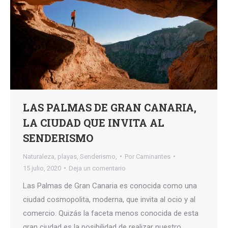
LAS PALMAS DE GRAN CANARIA,
LA CIUDAD QUE INVITA AL
SENDERISMO
Naturaleza
,
playas
,
Senderismo,
Por
Caminantes
15 julio, 2020
Deja un comentario
Las Palmas de Gran Canaria es conocida como una
ciudad cosmopolita, moderna, que invita al ocio y al
comercio. Quizás la faceta menos conocida de esta
gran ciudad es la posibilidad de realizar nuestro