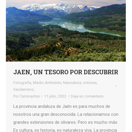
JAEN, UN TESORO POR DESCUBRIR
Fotografía
,
Medio Ambiente
,
Naturaleza
,
noticias
,
Senderismo,
Por
Caminantes
11 julio, 2022
Deja un comentario
La provincia andaluza de Jaén es para muchos de
nosotros una gran desconocida. La relacionamos con
grandes extensiones de olivares. Pero es mucho más.
Es cultura, es historia, es naturaleza viva. La provincia