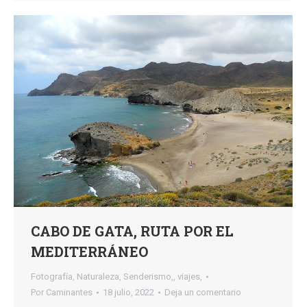
CABO DE GATA, RUTA POR EL
MEDITERRÁNEO
Fotografía
,
Naturaleza
,
Senderismo,
,
viajes,
Por
Caminantes
18 julio, 2022
Deja un comentario