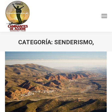
CATEGORÍA:
SENDERISMO,
Estás aquí: