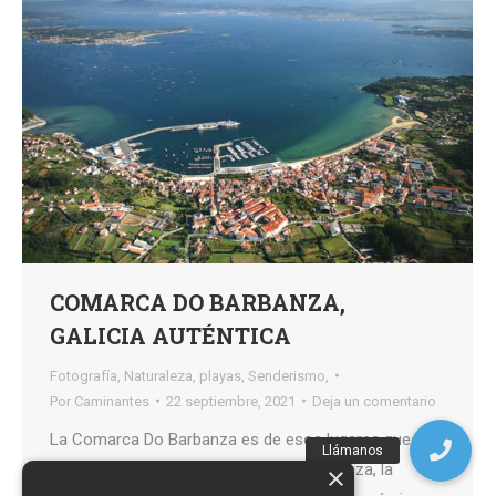
COMARCA DO BARBANZA,
GALICIA AUTÉNTICA
Fotografía
,
Naturaleza
,
playas
,
Senderismo,
Por
Caminantes
22 septiembre, 2021
Deja un comentario
La Comarca Do Barbanza es de esos lugares que
disfrutarás de todo. Si te gusta la naturaleza, la
×