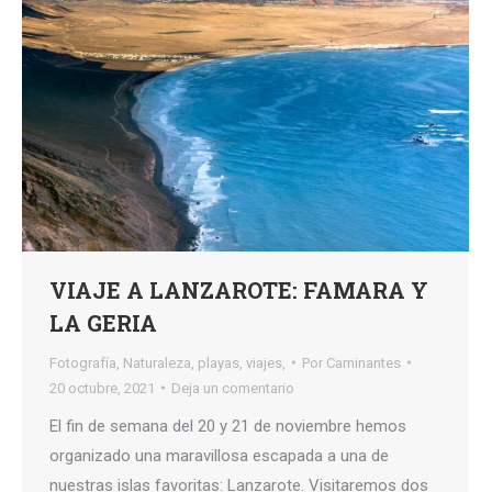
VIAJE A LANZAROTE: FAMARA Y
LA GERIA
Fotografía
,
Naturaleza
,
playas
,
viajes,
Por
Caminantes
20 octubre, 2021
Deja un comentario
El fin de semana del 20 y 21 de noviembre hemos
organizado una maravillosa escapada a una de
nuestras islas favoritas: Lanzarote. Visitaremos dos