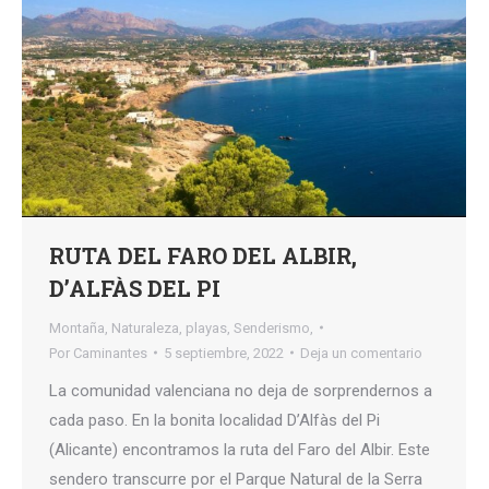
RUTA DEL FARO DEL ALBIR,
D’ALFÀS DEL PI
Montaña
,
Naturaleza
,
playas
,
Senderismo,
Por
Caminantes
5 septiembre, 2022
Deja un comentario
La comunidad valenciana no deja de sorprendernos a
cada paso. En la bonita localidad D’Alfàs del Pi
(Alicante) encontramos la ruta del Faro del Albir. Este
sendero transcurre por el Parque Natural de la Serra