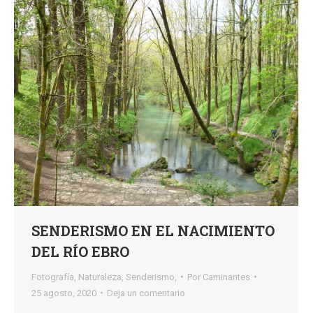
SENDERISMO EN EL NACIMIENTO
DEL RÍO EBRO
Fotografía
,
Naturaleza
,
Senderismo,
Por
Caminantes
25 agosto, 2020
Deja un comentario