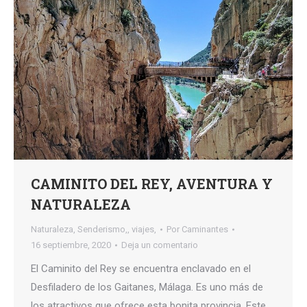
CAMINITO DEL REY, AVENTURA Y
NATURALEZA
Naturaleza
,
Senderismo,
,
viajes,
Por
Caminantes
16 septiembre, 2020
Deja un comentario
El Caminito del Rey se encuentra enclavado en el
Desfiladero de los Gaitanes, Málaga. Es uno más de
los atractivos que ofrece esta bonita provincia. Este