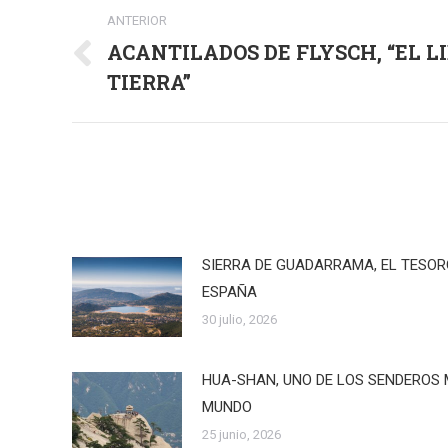
Navegación
ANTERIOR
entre
ACANTILADOS DE FLYSCH, “EL L
Publicación
publicaciones
TIERRA”
anterior:
SIERRA DE GUADARRAMA, EL TESO
ESPAÑA
30 julio, 2026
HUA-SHAN, UNO DE LOS SENDEROS 
MUNDO
25 junio, 2026