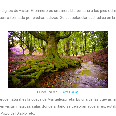
s dignos de visitar. El primero es una increíble ventana a los pies de
cizo formado por piedras calizas. Su espectacularidad radica en la 
Hayedo. Imagen
Turismo Euskadi
arque natural es la cueva de Mairuelegorreta. Es una de las cuevas 
en visitar mágicas salas donde antaño se celebran aquelarres, estal
Pozo del Diablo, etc.