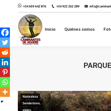
+34 922 262 289
info@caminan
+34 659 642 876
Inicio
Quiénes so
Inicio
Quiénes somos
Fot
PARQUE
Naturaleza
Senderismo,
viajes,