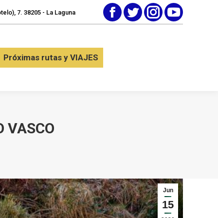
elo), 7. 38205 - La Laguna
Facebook
Twitter
Instagram
YouTube
tactar
Próximas rutas y VIAJES
Próximas rutas y VIAJES
O VASCO
Jun
15