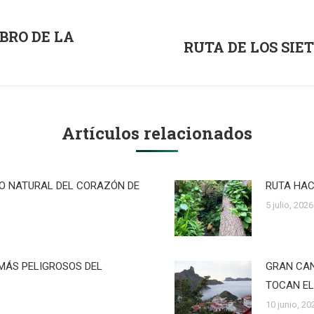
IBRO DE LA
RUTA DE LOS SIE
Publicación
siguiente:
Artículos relacionados
RO NATURAL DEL CORAZÓN DE
RUTA HAC
5 julio, 2026
MÁS PELIGROSOS DEL
GRAN CAN
TOCAN EL
10 junio, 20