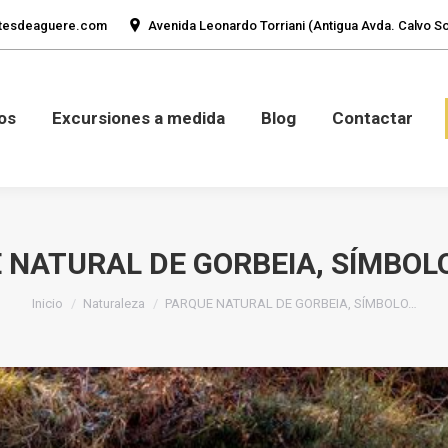
tesdeaguere.com
Avenida Leonardo Torriani (Antigua Avda. Calvo Sot
mos
Fotos
Excursiones a medida
Blog
Con
os
Excursiones a medida
Blog
Contactar
 NATURAL DE GORBEIA, SÍMBOL
Estás aquí:
Inicio
Naturaleza
PARQUE NATURAL DE GORBEIA, SÍMBOLO…