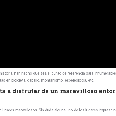
 e historia, han hecho que sea el punto de referencia para innumerab
tas en bicicleta, caballo, montañismo, espeleología, etc.
ta a disfrutar de un maravilloso entor
ar lugares maravillosos. Sin duda alguna uno de los lugares impresci