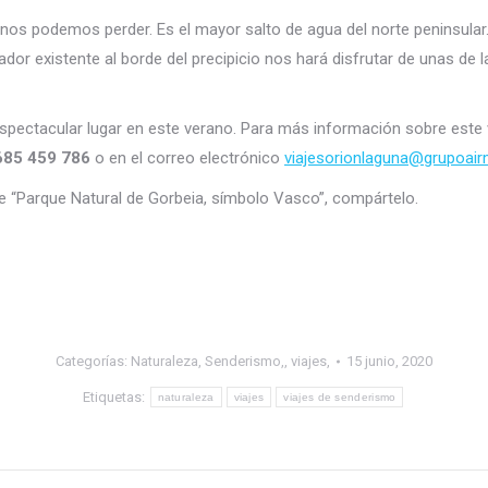
 nos podemos perder. Es el mayor salto de agua del norte peninsular.
irador existente al borde del precipicio nos hará disfrutar de unas 
 espectacular lugar en este verano. Para más información sobre est
685 459 786
o en el correo electrónico
viajesorionlaguna@grupoai
 de “Parque Natural de Gorbeia, símbolo Vasco”, compártelo.
Categorías:
Naturaleza
,
Senderismo,
,
viajes,
15 junio, 2020
Etiquetas:
naturaleza
viajes
viajes de senderismo