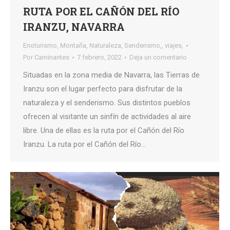
RUTA POR EL CAÑÓN DEL RÍO
IRANZU, NAVARRA
Enoturismo
,
Montaña
,
Naturaleza
,
Senderismo,
,
viajes,
Por
Caminantes
7 febrero, 2022
Deja un comentario
Situadas en la zona media de Navarra, las Tierras de
Iranzu son el lugar perfecto para disfrutar de la
naturaleza y el senderismo. Sus distintos pueblos
ofrecen al visitante un sinfín de actividades al aire
libre. Una de ellas es la ruta por el Cañón del Río
Iranzu. La ruta por el Cañón del Río…