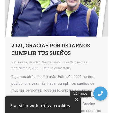
2021, GRACIAS POR DEJARNOS
CUMPLIR TUS SUEÑOS
Naturaleza
,
Navidad
,
Senderismo,
Por
Caminantes
27 diciembre, 2021
Deja un comentario
Dejamos atrás un año más. Este año 2021 hemos
podido, una vez más, hacer cumplir los sueños de
muchas personas. Todo esto gracias a nuestros
amigos caminantes. Hemos compartido innumerables
×
momentos de aventura, diversión y magia. Gracias
Ese sitio web utiliza cookies
por los momentos vividos!!! Gracias a todos nuestros