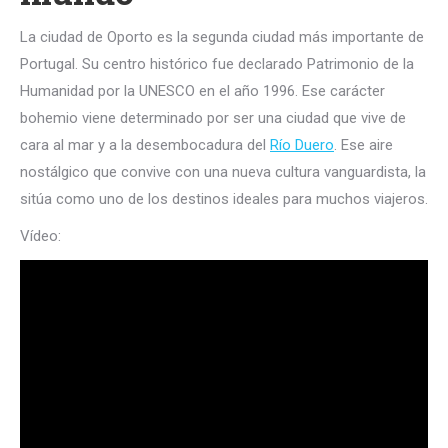
La ciudad de Oporto es la segunda ciudad más importante de
Portugal. Su centro histórico fue declarado Patrimonio de la
Humanidad por la UNESCO en el año 1996. Ese carácter
bohemio viene determinado por ser una ciudad que vive de
cara al mar y a la desembocadura del
Río Duero
. Ese aire
nostálgico que convive con una nueva cultura vanguardista, la
sitúa como uno de los destinos ideales para muchos viajeros.
Vídeo: