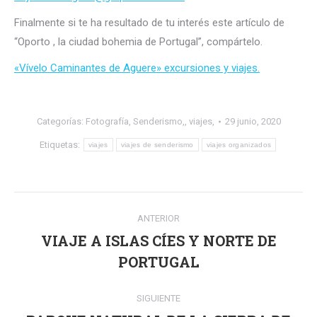
Finalmente si te ha resultado de tu interés este artículo de
“Oporto , la ciudad bohemia de Portugal”, compártelo.
«Vívelo Caminantes de Aguere» excursiones y viajes.
Categorías:
Fotografía
,
Senderismo,
,
viajes,
29 junio, 2020
Etiquetas:
viajes
viajes de senderismo
viajes organizados
Navegación
ANTERIOR
entre
VIAJE A ISLAS CÍES Y NORTE DE
Publicación
publicaciones
PORTUGAL
anterior:
SIGUIENTE