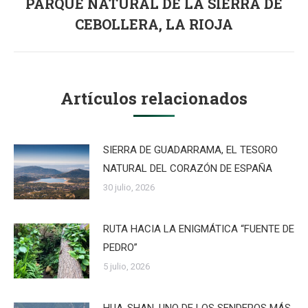
PARQUE NATURAL DE LA SIERRA DE
Publicación
CEBOLLERA, LA RIOJA
siguiente:
Artículos relacionados
SIERRA DE GUADARRAMA, EL TESORO
NATURAL DEL CORAZÓN DE ESPAÑA
30 julio, 2026
RUTA HACIA LA ENIGMÁTICA “FUENTE DE
PEDRO”
5 julio, 2026
HUA-SHAN, UNO DE LOS SENDEROS MÁS