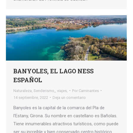
BANYOLES, EL LAGO NESS
ESPAÑOL
Naturaleza
,
Senderismo,
,
viajes,
Por
Caminantes
14 septiembre, 2022
Deja un comentario
Banyoles es la capital de la comarca del Pla de
l’Estany, Girona. Su nombre en castellano es Bañolas.
Tiene innumerables atractivos turísticos, como puede
ser su increíble y bien conservado centro histórico.