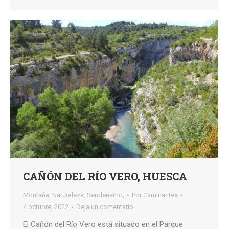
CAÑÓN DEL RÍO VERO, HUESCA
Montaña
,
Naturaleza
,
Senderismo,
Por
Caminantes
4 octubre, 2022
Deja un comentario
El Cañón del Río Vero está situado en el Parque