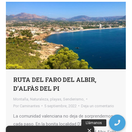
RUTA DEL FARO DEL ALBIR,
D’ALFÀS DEL PI
Montaña
,
Naturaleza
,
playas
,
Senderismo,
Por
Caminantes
5 septiembre, 2022
Deja un comentario
La comunidad valenciana no deja de sorprendernos a
cada paso. En la bonita localidad D’Alfàs del Pi
×
(Alicante) encontramos la ruta del Faro del Albir. Este