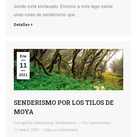
donde está enclavado. Entorno a este lago existe
unas rutas de senderismo que…
Detalles
Ene
11
2021
SENDERISMO POR LOS TILOS DE
MOYA
Fotografía
,
Naturaleza
,
Senderismo,
Por
Caminantes
11 enero, 2021
Deja un comentario