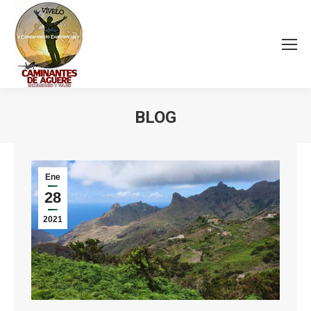
BLOG
Estás aquí:
Ene
28
2021