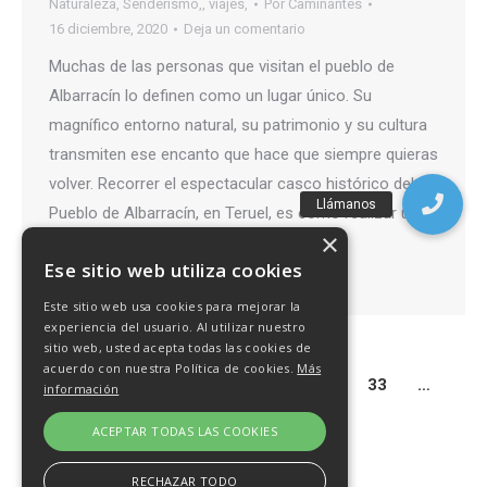
Naturaleza
,
Senderismo,
,
viajes,
Por
Caminantes
16 diciembre, 2020
Deja un comentario
Muchas de las personas que visitan el pueblo de
Albarracín lo definen como un lugar único. Su
magnífico entorno natural, su patrimonio y su cultura
transmiten ese encanto que hace que siempre quieras
volver. Recorrer el espectacular casco histórico del
Pueblo de Albarracín, en Teruel, es como realizar un
×
viaje al medievo En la provincia…
Ese sitio web utiliza cookies
Detalles
Este sitio web usa cookies para mejorar la
experiencia del usuario. Al utilizar nuestro
sitio web, usted acepta todas las cookies de
acuerdo con nuestra Política de cookies.
Más
1
…
29
30
31
32
33
…
información
52
ACEPTAR TODAS LAS COOKIES
RECHAZAR TODO