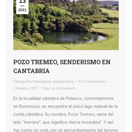
13
2021
POZO TREMEO, SENDERISMO EN
CANTABRIA
Fotografía
,
Naturaleza
,
Senderismo,
Por
Caminantes
13 enero, 2021
Deja un comentario
En la localidad cántabra de Polanco, concretamente
en Rumoroso, se encuentra el único lago natural de la
costa cántabra. Su nombre, Pozo Tremeo, viene del
latín “tremere”, que significa «tierra movediza”. Y así
fue como se creó, por un derrumbamiento del terreno