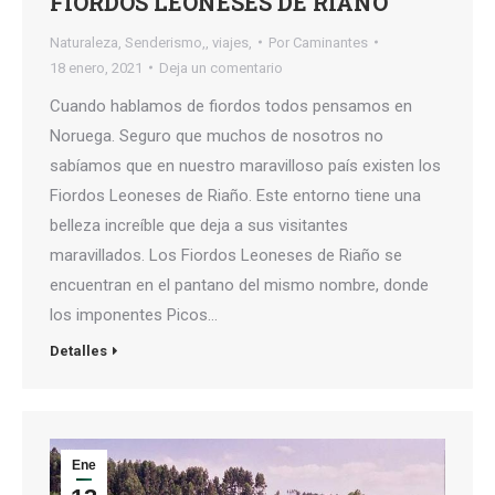
FIORDOS LEONESES DE RIAÑO
Naturaleza
,
Senderismo,
,
viajes,
Por
Caminantes
18 enero, 2021
Deja un comentario
Cuando hablamos de fiordos todos pensamos en
Noruega. Seguro que muchos de nosotros no
sabíamos que en nuestro maravilloso país existen los
Fiordos Leoneses de Riaño. Este entorno tiene una
belleza increíble que deja a sus visitantes
maravillados. Los Fiordos Leoneses de Riaño se
encuentran en el pantano del mismo nombre, donde
los imponentes Picos…
Detalles
Ene