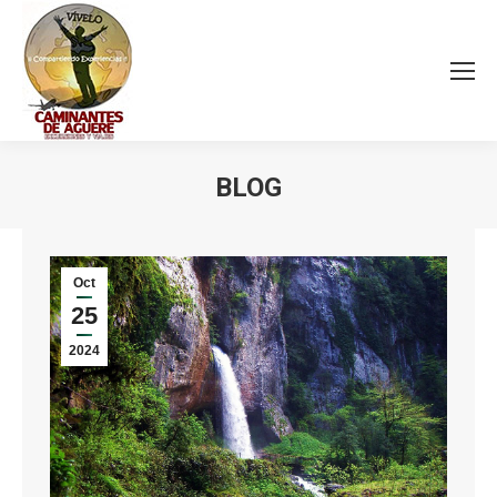
BLOG
Estás aquí:
Oct
25
2024