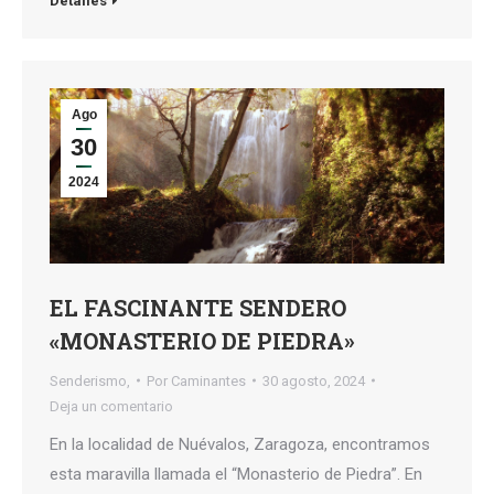
Detalles
Ago
30
2024
EL FASCINANTE SENDERO
«MONASTERIO DE PIEDRA»
Senderismo,
Por
Caminantes
30 agosto, 2024
Deja un comentario
En la localidad de Nuévalos, Zaragoza, encontramos
esta maravilla llamada el “Monasterio de Piedra”. En