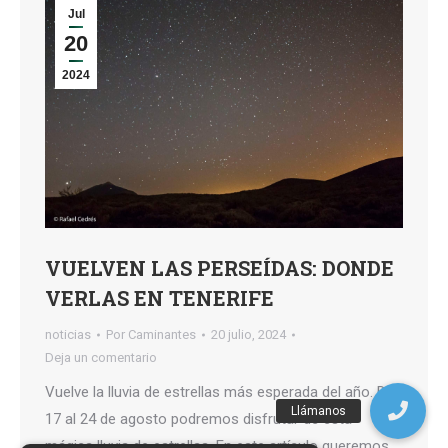
Jul
20
2024
VUELVEN LAS PERSEÍDAS: DONDE
VERLAS EN TENERIFE
noticias
Por
Caminantes
20 julio, 2024
Deja un comentario
Vuelve la lluvia de estrellas más esperada del año. Del
17 al 24 de agosto podremos disfrutar de esta
mágica lluvia de estrellas. En este artículo queremos