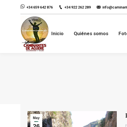
+34 922 262 289
info@caminan
+34 659 642 876
Inicio
Quiénes so
Inicio
Quiénes somos
Fot
May
26