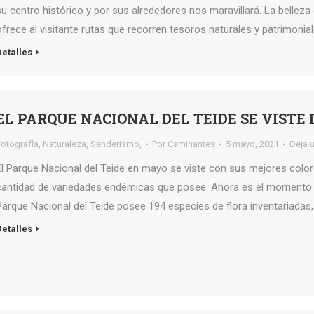
su centro histórico y por sus alrededores nos maravillará. La belleza
ofrece al visitante rutas que recorren tesoros naturales y patrimonia
Detalles
EL PARQUE NACIONAL DEL TEIDE SE VISTE
Fotografía
,
Naturaleza
,
Senderismo,
Por
Caminantes
5 mayo, 2021
Deja 
El Parque Nacional del Teide en mayo se viste con sus mejores color
cantidad de variedades endémicas que posee. Ahora es el momento de 
Parque Nacional del Teide posee 194 especies de flora inventariadas,
Detalles