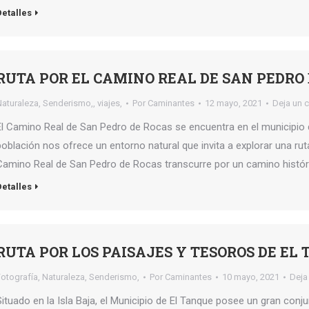
Detalles
RUTA POR EL CAMINO REAL DE SAN PEDRO 
Naturaleza
,
Senderismo,
,
viajes,
Por
Caminantes
12 mayo, 2021
Deja un 
El Camino Real de San Pedro de Rocas se encuentra en el municipio 
población nos ofrece un entorno natural que invita a explorar una ruta 
Camino Real de San Pedro de Rocas transcurre por un camino histó
Detalles
RUTA POR LOS PAISAJES Y TESOROS DE EL
Fotografía
,
Naturaleza
,
Senderismo,
Por
Caminantes
10 mayo, 2021
Deja
Situado en la Isla Baja, el Municipio de El Tanque posee un gran conj