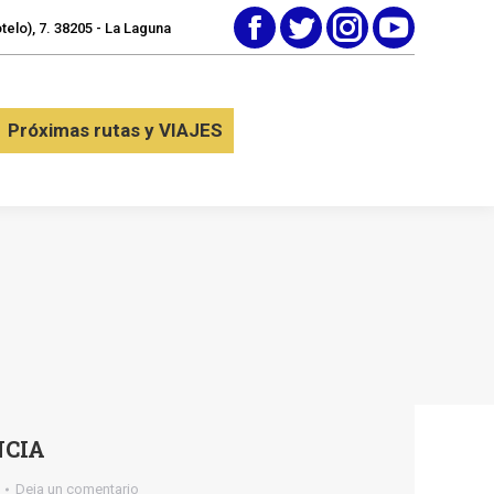
elo), 7. 38205 - La Laguna
Facebook
Twitter
Instagram
YouTube
tactar
Próximas rutas y VIAJES
Próximas rutas y VIAJES
NCIA
Deja un comentario