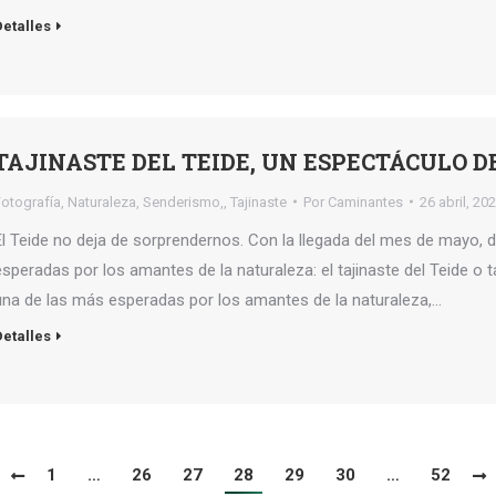
Detalles
TAJINASTE DEL TEIDE, UN ESPECTÁCULO 
Fotografía
,
Naturaleza
,
Senderismo,
,
Tajinaste
Por
Caminantes
26 abril, 20
El Teide no deja de sorprendernos. Con la llegada del mes de mayo, d
esperadas por los amantes de la naturaleza: el tajinaste del Teide o ta
una de las más esperadas por los amantes de la naturaleza,…
Detalles
1
…
26
27
28
29
30
…
52