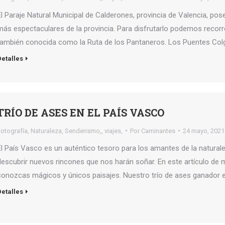
El Paraje Natural Municipal de Calderones, provincia de Valencia, po
más espectaculares de la provincia. Para disfrutarlo podemos recorre
también conocida como la Ruta de los Pantaneros. Los Puentes Colg
Detalles
TRÍO DE ASES EN EL PAÍS VASCO
Fotografía
,
Naturaleza
,
Senderismo,
,
viajes,
Por
Caminantes
24 mayo, 2021
El País Vasco es un auténtico tesoro para los amantes de la naturaleza
descubrir nuevos rincones que nos harán soñar. En este artículo de
conozcas mágicos y únicos paisajes. Nuestro trío de ases ganador e
Detalles