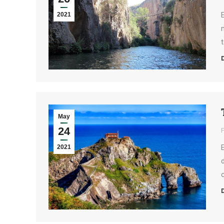
2021
May
24
2021