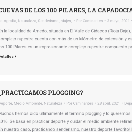
CUEVAS DE LOS 100 PILARES, LA CAPADOC
Fotografía
,
Naturaleza
,
Senderismo,
,
viajes,
Por
Caminantes
3 mayo, 2021
En la localidad de Arnedo, situada en El Valle de Cidacos (Rioja Baja)
complejo rupestre cuenta con más de un kilómetro de extensión y es
los 100 Pilares es un impresionante complejo rupestre compuesto 
Detalles
¿PRACTICAMOS PLOGGING?
Deporte
,
Medio Ambiente
,
Naturaleza
Por
Caminantes
28 abril, 2021
Deja
Muchos hemos oído últimamente el término plogging y lo queremos 
2016. Se basa en practicar deporte y cuidar el medio ambiente retira
En nuestro caso, practicando senderismo, nuestro deporte favorito! 