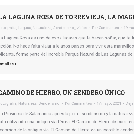
LA LAGUNA ROSA DE TORREVIEJA, LA MAG
Fotografía
,
Laguna
,
Naturaleza
,
Senderismo,
,
viajes,
Por
Caminantes
19 ma
La Laguna Rosa es uno de esos lugares que te hacen soñar, que te tr
ficción. No hace falta viajar a lejanos países para vivir esta maravill
Alicante, forma parte del increíble Parque Natural de Las Lagunas de
Detalles
CAMINO DE HIERRO, UN SENDERO ÚNICO
Fotografía
,
Naturaleza
,
Senderismo,
Por
Caminantes
17 mayo, 2021
Deja
La Provincia de Salamanca apuesta por el senderismo y la naturalez
ruta utilizando una antigua vía férrea. El Camino de Hierro discurre en
recorrido de la antigua vía. El Camino de Hierro es un increíble sende