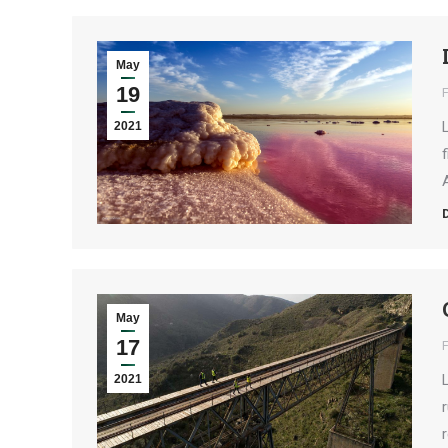
May
19
2021
May
17
2021