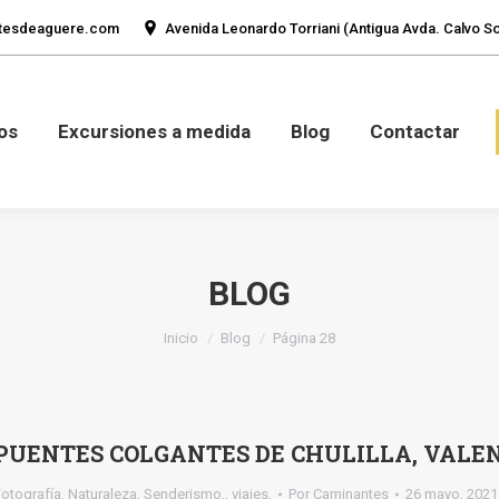
tesdeaguere.com
Avenida Leonardo Torriani (Antigua Avda. Calvo Sot
mos
Fotos
Excursiones a medida
Blog
Con
os
Excursiones a medida
Blog
Contactar
BLOG
Estás aquí:
Inicio
Blog
Página 28
PUENTES COLGANTES DE CHULILLA, VALE
Fotografía
,
Naturaleza
,
Senderismo,
,
viajes,
Por
Caminantes
26 mayo, 2021