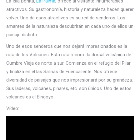
La Isla Bonita,
La Palma
, ofrece al visitante innumerables
atractivos. Su gastronomía, historia y naturaleza hacen querer
volver. Uno de esos atractivos es su red de senderos. Los
amantes de la naturaleza descubrirán en cada uno de ellos un
paisaje distinto.
Uno de esos senderos que nos dejará impresionados es la
ruta de los Volcanes. Esta ruta recorre la dorsal volcánica de
Cumbre Vieja de norte a sur. Comienza en el refugio del Pilar
y finaliza en el las Salinas de Fuencaliente. Nos ofrece
diversidad de paisajes que nos impresionará por su grandeza.
Sus laderas, volcanes, pinares, etc. son únicos. Uno de estos
volcanes es el Birigoyo.
Vídeo: