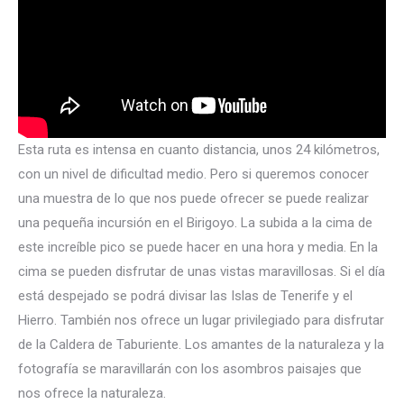
Esta ruta es intensa en cuanto distancia, unos 24 kilómetros,
con un nivel de dificultad medio. Pero si queremos conocer
una muestra de lo que nos puede ofrecer se puede realizar
una pequeña incursión en el Birigoyo. La subida a la cima de
este increíble pico se puede hacer en una hora y media. En la
cima se pueden disfrutar de unas vistas maravillosas. Si el día
está despejado se podrá divisar las Islas de Tenerife y el
Hierro. También nos ofrece un lugar privilegiado para disfrutar
de la Caldera de Taburiente. Los amantes de la naturaleza y la
fotografía se maravillarán con los asombros paisajes que
nos ofrece la naturaleza.