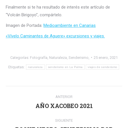
Finalmente si te ha resultado de interés este artículo de
“Volcán Birigoyo”, compártelo.
Imagen de Portada:
Medioambiente en Canarias
«Vívelo Caminantes de Aguere» excursiones y viajes.
Categorías:
Fotografía
,
Naturaleza
,
Senderismo,
25 enero, 2021
Etiquetas:
naturaleza
senderismo en La Palma
viajes de senderismo
Navegación
ANTERIOR
entre
AÑO XACOBEO 2021
Publicación
anterior:
publicaciones
SIGUIENTE