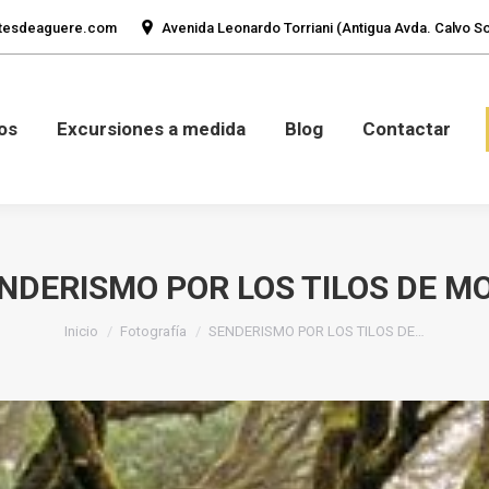
tesdeaguere.com
Avenida Leonardo Torriani (Antigua Avda. Calvo Sot
mos
Fotos
Excursiones a medida
Blog
Con
os
Excursiones a medida
Blog
Contactar
NDERISMO POR LOS TILOS DE M
Estás aquí:
Inicio
Fotografía
SENDERISMO POR LOS TILOS DE…