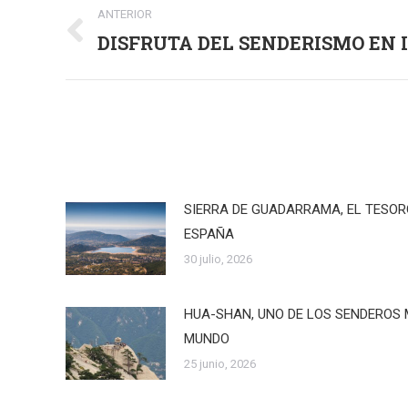
ANTERIOR
entre
DISFRUTA DEL SENDERISMO EN 
Publicación
anterior:
publicaciones
SIERRA DE GUADARRAMA, EL TESO
ESPAÑA
30 julio, 2026
HUA-SHAN, UNO DE LOS SENDEROS 
MUNDO
25 junio, 2026