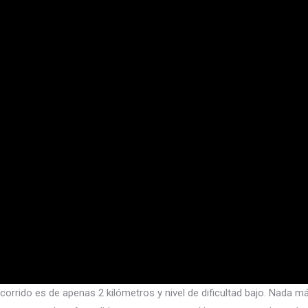
 recorrido es de apenas 2 kilómetros y nivel de dificultad bajo. Na