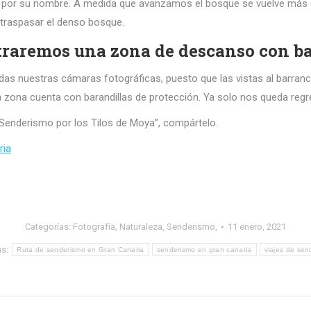
na por su nombre. A medida que avanzamos el bosque se vuelve más 
 traspasar el denso bosque.
traremos una zona de descanso con b
das nuestras cámaras fotográficas, puesto que las vistas al barran
 zona cuenta con barandillas de protección. Ya solo nos queda regre
 “Senderismo por los Tilos de Moya”, compártelo.
ria
Categorías:
Fotografía
,
Naturaleza
,
Senderismo,
11 enero, 2021
as:
Ruta de senderismo en Gran Canaria
senderismo en gran canaria
viajes de sen