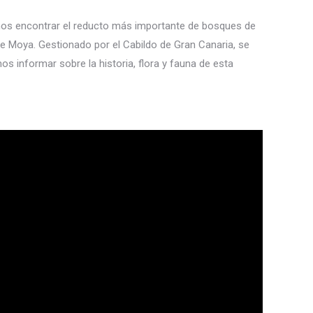
emos encontrar el reducto más importante de bosques de
 de Moya. Gestionado por el Cabildo de Gran Canaria, se
 informar sobre la historia, flora y fauna de esta