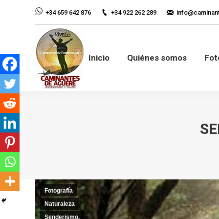
+34 922 262 289
info@caminan
+34 659 642 876
Inicio
Quiénes so
Inicio
Quiénes somos
Fot
SE
Fotografía
Naturaleza
Senderismo,