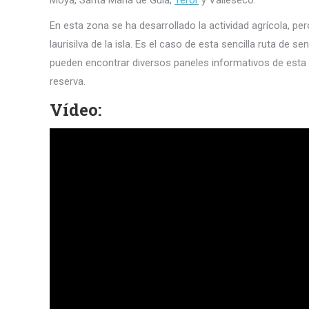
Moya, Santa María de Guía,
Teror
y Valleseco.
En esta zona se ha desarrollado la actividad agrícola,
laurisilva de la isla. Es el caso de esta sencilla ruta d
pueden encontrar diversos paneles informativos de esta 
reserva.
Vídeo: