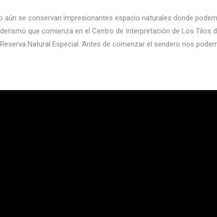
 pero aún se conservan impresionantes espacio naturales donde pod
e senderismo que comienza en el Centro de Interpretación de Los Tilos
Reserva Natural Especial. Antes de comenzar el sendero nos podemos