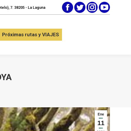
elo), 7. 38205 - La Laguna
Facebook
Twitter
Instagram
YouTube
tactar
Próximas rutas y VIAJES
Próximas rutas y VIAJES
OYA
Ene
11