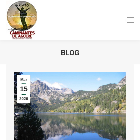
BLOG
Estás aquí:
Mar
15
2026