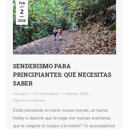
Feb
2
2026
SENDERISMO PARA
PRINCIPIANTES: QUÉ NECESITAS
SABER
consejos
Por
Caminantes
2 febrero, 2026
Deja un comentario
Estás pensando en hacer cosas nuevas, un nuevo
hobby o deporte que te haga vivir nuevas aventuras,
que te oxigene el cuerpo y la mente? Te aconsejamos