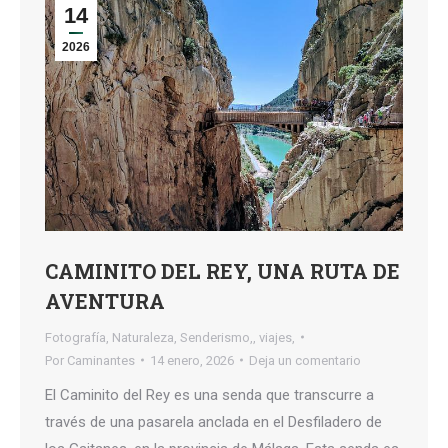
14
2026
CAMINITO DEL REY, UNA RUTA DE
AVENTURA
Fotografía
,
Naturaleza
,
Senderismo,
,
viajes,
Por
Caminantes
14 enero, 2026
Deja un comentario
El Caminito del Rey es una senda que transcurre a
través de una pasarela anclada en el Desfiladero de