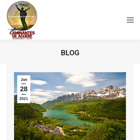
BLOG
Estás aquí:
Jun
28
2021