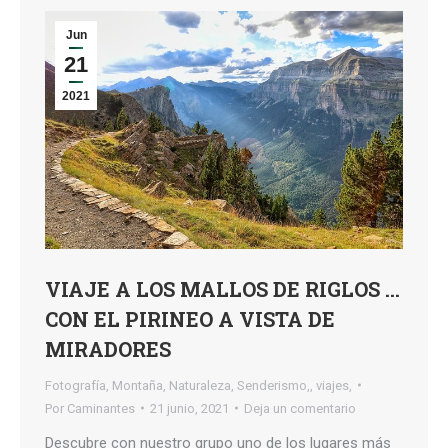
Jun
21
2021
VIAJE A LOS MALLOS DE RIGLOS …
CON EL PIRINEO A VISTA DE
MIRADORES
Fotografía
,
Montaña
,
Naturaleza
,
Senderismo,
,
viajes,
Por
Caminantes
21 junio, 2021
Deja un comentario
Descubre con nuestro grupo uno de los lugares más