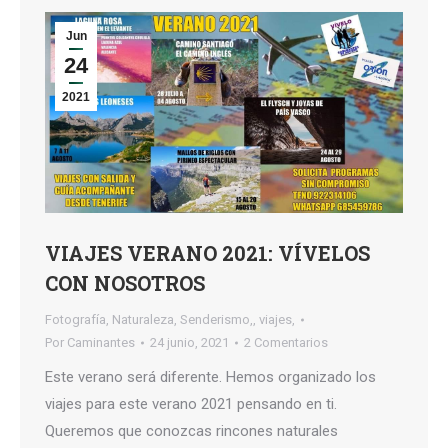
Jun
24
2021
VIAJES VERANO 2021: VÍVELOS
CON NOSOTROS
Fotografía
,
Naturaleza
,
Senderismo,
,
viajes,
Por
Caminantes
24 junio, 2021
2 Comentarios
Este verano será diferente. Hemos organizado los
viajes para este verano 2021 pensando en ti.
Queremos que conozcas rincones naturales