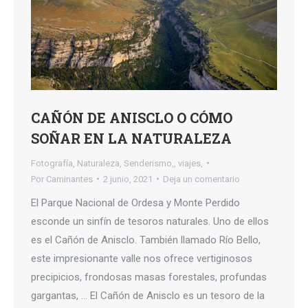
CAÑÓN DE ANISCLO O CÓMO
SOÑAR EN LA NATURALEZA
Fotografía
,
Naturaleza
,
Senderismo,
,
viajes,
Por
Caminantes
2 junio, 2021
Deja un comentario
El Parque Nacional de Ordesa y Monte Perdido
esconde un sinfín de tesoros naturales. Uno de ellos
es el Cañón de Anisclo. También llamado Río Bello,
este impresionante valle nos ofrece vertiginosos
precipicios, frondosas masas forestales, profundas
gargantas, … El Cañón de Anisclo es un tesoro de la