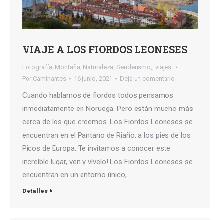
VIAJE A LOS FIORDOS LEONESES
Fotografía
,
Montaña
,
Naturaleza
,
Senderismo,
,
viajes,
Por
Caminantes
16 junio, 2021
Deja un comentario
Cuando hablamos de fiordos todos pensamos
inmediatamente en Noruega. Pero están mucho más
cerca de los que creemos. Los Fiordos Leoneses se
encuentran en el Pantano de Riaño, a los pies de los
Picos de Europa. Te invitamos a conocer este
increíble lugar, ven y vívelo! Los Fiordos Leoneses se
encuentran en un entorno único,…
Detalles