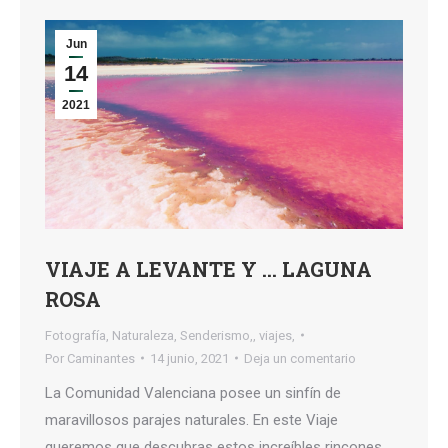
Jun
14
2021
VIAJE A LEVANTE Y … LAGUNA
ROSA
Fotografía
,
Naturaleza
,
Senderismo,
,
viajes,
Por
Caminantes
14 junio, 2021
Deja un comentario
La Comunidad Valenciana posee un sinfín de
maravillosos parajes naturales. En este Viaje
queremos que descubras estos increíbles rincones