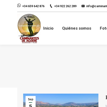
+34 922 262 289
info@caminan
+34 659 642 876
Inicio
Quiénes so
Inicio
Quiénes somos
Fot
Sep
5