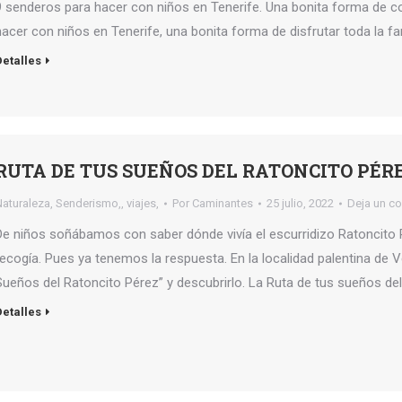
9 senderos para hacer con niños en Tenerife. Una bonita forma de
hacer con niños en Tenerife, una bonita forma de disfrutar toda la fa
Detalles
RUTA DE TUS SUEÑOS DEL RATONCITO PÉR
Naturaleza
,
Senderismo,
,
viajes,
Por
Caminantes
25 julio, 2022
Deja un c
De niños soñábamos con saber dónde vivía el escurridizo Ratoncito
recogía. Pues ya tenemos la respuesta. En la localidad palentina de Ve
Sueños del Ratoncito Pérez” y descubrirlo. La Ruta de tus sueños de
Detalles