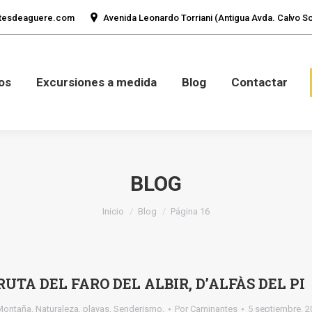
tesdeaguere.com
Avenida Leonardo Torriani (Antigua Avda. Calvo Sot
mos
Fotos
Excursiones a medida
Blog
Con
os
Excursiones a medida
Blog
Contactar
BLOG
Estás aquí:
Inicio
Blog
Página 16
RUTA DEL FARO DEL ALBIR, D’ALFÀS DEL PI
Montaña
,
Naturaleza
,
playas
,
Senderismo,
Por
Caminantes
5 septiembre, 2