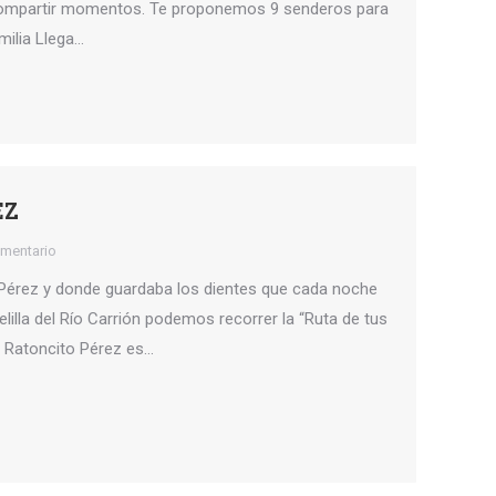
 compartir momentos. Te proponemos 9 senderos para
milia Llega…
EZ
omentario
 Pérez y donde guardaba los dientes que cada noche
lilla del Río Carrión podemos recorrer la “Ruta de tus
l Ratoncito Pérez es…