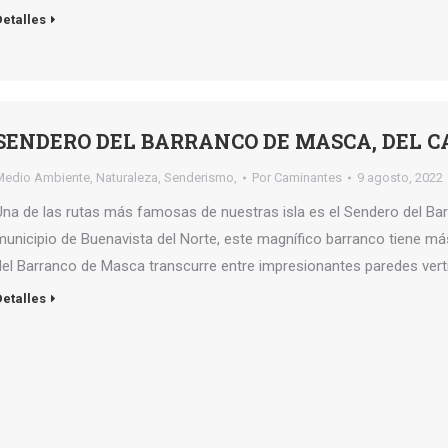
Detalles
SENDERO DEL BARRANCO DE MASCA, DEL CA
Medio Ambiente
,
Naturaleza
,
Senderismo,
Por
Caminantes
9 agosto, 2022
Una de las rutas más famosas de nuestras isla es el Sendero del Ba
municipio de Buenavista del Norte, este magnífico barranco tiene má
del Barranco de Masca transcurre entre impresionantes paredes verti
Detalles