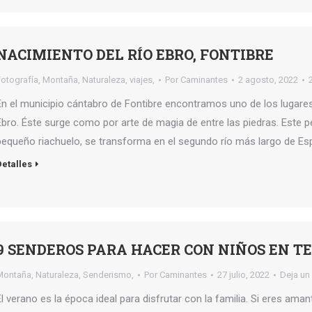
NACIMIENTO DEL RÍO EBRO, FONTIBRE
Fotografía
,
Montaña
,
Naturaleza
,
viajes,
Por
Caminantes
2 agosto, 2022
En el municipio cántabro de Fontibre encontramos uno de los lugares
Ebro. Éste surge como por arte de magia de entre las piedras. Este p
pequeño riachuelo, se transforma en el segundo río más largo de Esp
Detalles
9 SENDEROS PARA HACER CON NIÑOS EN T
Montaña
,
Naturaleza
,
Senderismo,
Por
Caminantes
27 julio, 2022
Deja un
El verano es la época ideal para disfrutar con la familia. Si eres am