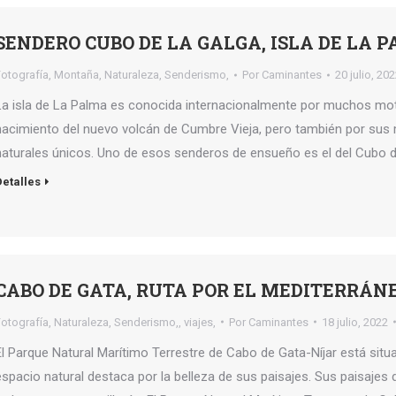
SENDERO CUBO DE LA GALGA, ISLA DE LA 
Fotografía
,
Montaña
,
Naturaleza
,
Senderismo,
Por
Caminantes
20 julio, 20
La isla de La Palma es conocida internacionalmente por muchos moti
nacimiento del nuevo volcán de Cumbre Vieja, pero también por sus
naturales únicos. Uno de esos senderos de ensueño es el del Cubo de
Detalles
CABO DE GATA, RUTA POR EL MEDITERRÁN
Fotografía
,
Naturaleza
,
Senderismo,
,
viajes,
Por
Caminantes
18 julio, 2022
El Parque Natural Marítimo Terrestre de Cabo de Gata-Níjar está situa
espacio natural destaca por la belleza de sus paisajes. Sus paisajes 