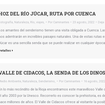
HOZ DEL RÍO JÚCAR, RUTA POR CUENCA
Fotografía
,
Naturaleza
,
Río
,
viajes,
Por
Caminantes
23 agosto, 2022
Deja
Los amantes del senderismo tienen una visita obligada a Cuenca. Las 
nos adentrarán en increíbles paisajes naturales. Una de estas rutas es
Júcar es una sencilla senda que se puede realizar en cualquier époc
Detalles
VALLE DE CIDACOS, LA SENDA DE LOS DINO
Medio Ambiente
,
Naturaleza
,
Senderismo,
Por
Caminantes
16 agosto, 202
En lo más recóndito de la Rioja encontramos este maravilloso Valle 
el año 2003 por la Unesco. Recorrerlo es conocer la prehistoria, es 
hace millones de años. El Valle de Cidacos ofrece al visitante la posib