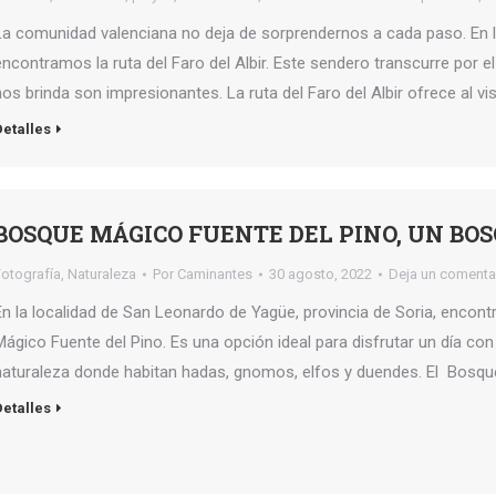
La comunidad valenciana no deja de sorprendernos a cada paso. En la 
encontramos la ruta del Faro del Albir. Este sendero transcurre por e
nos brinda son impresionantes. La ruta del Faro del Albir ofrece al vi
Detalles
BOSQUE MÁGICO FUENTE DEL PINO, UN BO
Fotografía
,
Naturaleza
Por
Caminantes
30 agosto, 2022
Deja un comenta
En la localidad de San Leonardo de Yagüe, provincia de Soria, enco
Mágico Fuente del Pino. Es una opción ideal para disfrutar un día con
naturaleza donde habitan hadas, gnomos, elfos y duendes. El Bosqu
Detalles