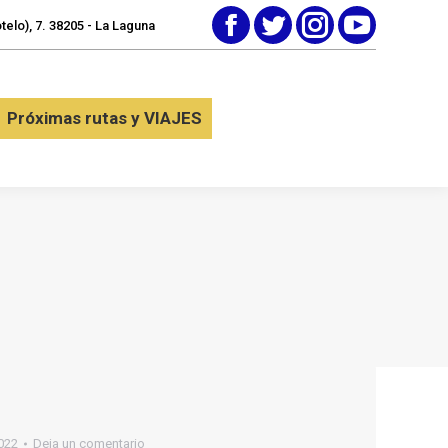
elo), 7. 38205 - La Laguna
Facebook
Twitter
Instagram
YouTube
tactar
Próximas rutas y VIAJES
Próximas rutas y VIAJES
022
Deja un comentario