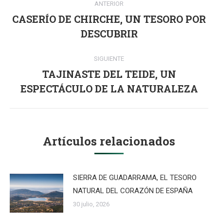
ANTERIOR
entre
CASERÍO DE CHIRCHE, UN TESORO POR
Publicación
publicaciones
DESCUBRIR
anterior:
SIGUIENTE
TAJINASTE DEL TEIDE, UN
Publicación
ESPECTÁCULO DE LA NATURALEZA
siguiente:
Artículos relacionados
SIERRA DE GUADARRAMA, EL TESORO
NATURAL DEL CORAZÓN DE ESPAÑA
30 julio, 2026