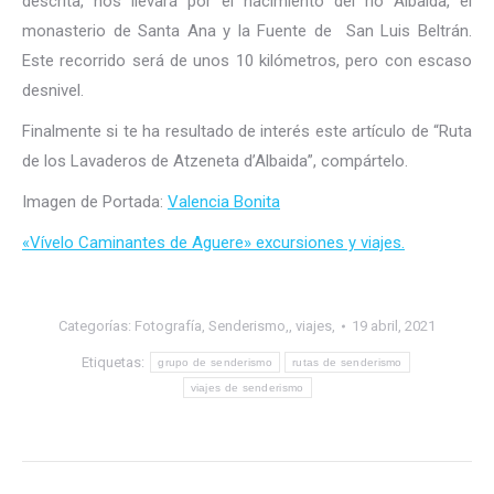
descrita, nos llevará por el nacimiento del río Albaida, el
monasterio de Santa Ana y la Fuente de San Luis Beltrán.
Este recorrido será de unos 10 kilómetros, pero con escaso
desnivel.
Finalmente si te ha resultado de interés este artículo de “Ruta
de los Lavaderos de Atzeneta d’Albaida”, compártelo.
Imagen de Portada:
Valencia Bonita
«Vívelo Caminantes de Aguere» excursiones y viajes.
Categorías:
Fotografía
,
Senderismo,
,
viajes,
19 abril, 2021
Etiquetas:
grupo de senderismo
rutas de senderismo
viajes de senderismo
Navegación