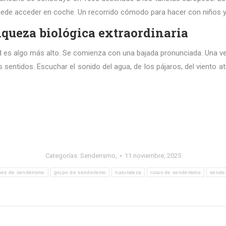
puede acceder en coche. Un recorrido cómodo para hacer con niños y c
iqueza biológica extraordinaria
tad es algo más alto. Se comienza con una bajada pronunciada. Una 
s sentidos. Escuchar el sonido del agua, de los pájaros, del viento a
Categorías:
Senderismo,
11 noviembre, 2025
nes de senderismo
grupo de senderismo
naturaleza
rutas de senderismo
sender