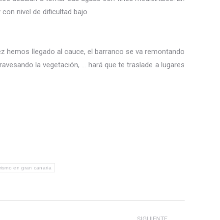
on nivel de dificultad bajo.
vez hemos llegado al cauce, el barranco se va remontando
travesando la vegetación, … hará que te traslade a lugares
ismo en gran canaria
SIGUIENTE