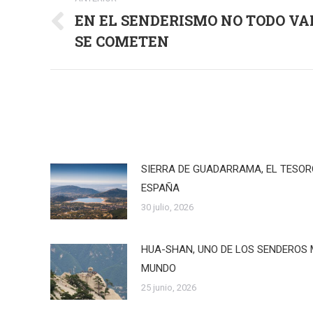
entre
EN EL SENDERISMO NO TODO VA
Publicación
publicaciones
SE COMETEN
anterior:
SIERRA DE GUADARRAMA, EL TESO
ESPAÑA
30 julio, 2026
HUA-SHAN, UNO DE LOS SENDEROS 
MUNDO
25 junio, 2026