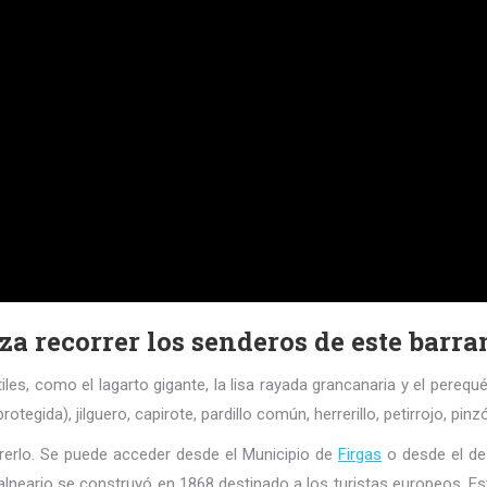
a recorrer los senderos de este barran
les, como el lagarto gigante, la lisa rayada grancanaria y el pereq
egida), jilguero, capirote, pardillo común, herrerillo, petirrojo, pin
rerlo. Se puede acceder desde el Municipio de
Firgas
o desde el de 
lneario se construyó en 1868 destinado a los turistas europeos. E