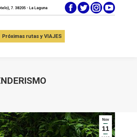
elo), 7. 38205 - La Laguna
Facebook
Twitter
Instagram
YouTube
tactar
Próximas rutas y VIAJES
Próximas rutas y VIAJES
SENDERISMO
Nov
11