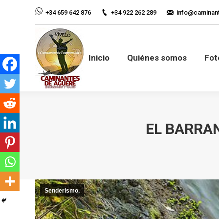
+34 922 262 289
info@caminan
+34 659 642 876
Inicio
Quiénes so
Inicio
Quiénes somos
Fot
EL BARRAN
Senderismo,