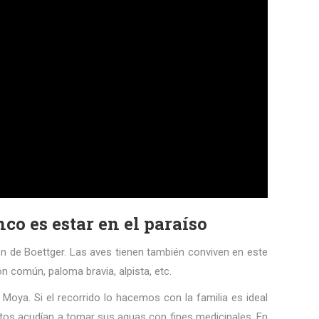
co es estar en el paraíso
uén de Boettger. Las aves tienen también conviven en este
zón común, paloma bravia, alpista, etc.
Moya. Si el recorrido lo hacemos con la familia es ideal
stos acudían a tomar sus aguas con fines medicinales. En