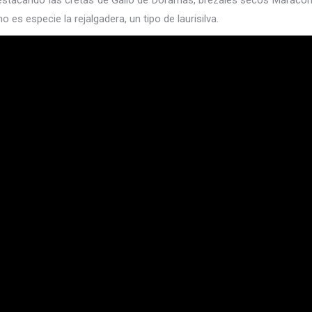
 Destacando las cretas de Gallo de Doramas, brezales secos Maracon
es especie la rejalgadera, un tipo de laurisilva.