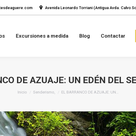
tesdeaguere.com
Avenida Leonardo Torriani (Antigua Avda. Calvo Sot
mos
Fotos
Excursiones a medida
Blog
Con
os
Excursiones a medida
Blog
Contactar
CO DE AZUAJE: UN EDÉN DEL 
Estás aquí:
Inicio
Senderismo,
EL BARRANCO DE AZUAJE: UN…