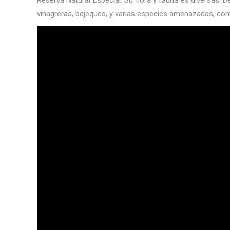
Reserva Natural Especial. Su flora y fauna es diversas.
vinagreras, bejeques, y varias especies amenazadas, como 