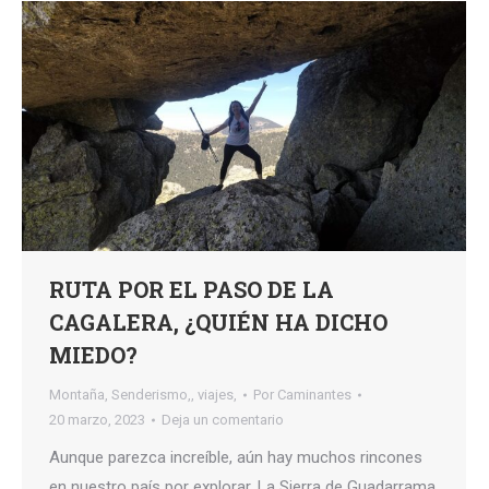
RUTA POR EL PASO DE LA
CAGALERA, ¿QUIÉN HA DICHO
MIEDO?
Montaña
,
Senderismo,
,
viajes,
Por
Caminantes
20 marzo, 2023
Deja un comentario
Aunque parezca increíble, aún hay muchos rincones
en nuestro país por explorar. La Sierra de Guadarrama,