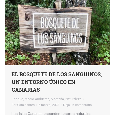
EL BOSQUETE DE LOS SANGUINOS,
UN ENTORNO ÚNICO EN
CANARIAS
Bosque
,
Medio Ambiente
,
Montaña
,
Naturaleza
Por
Caminantes
6 marzo, 2023
Deja un comentario
Las Islas Canarias esconden tesoros naturales