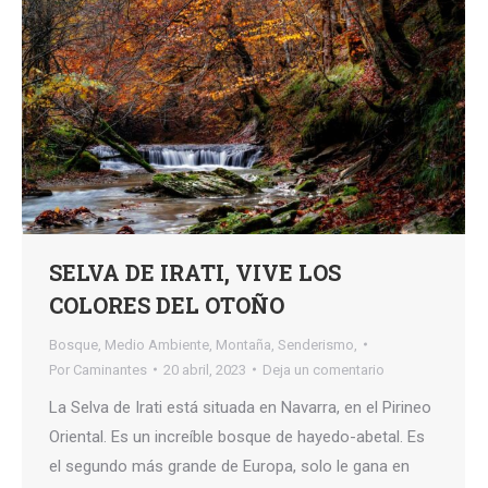
SELVA DE IRATI, VIVE LOS
COLORES DEL OTOÑO
Bosque
,
Medio Ambiente
,
Montaña
,
Senderismo,
Por
Caminantes
20 abril, 2023
Deja un comentario
La Selva de Irati está situada en Navarra, en el Pirineo
Oriental. Es un increíble bosque de hayedo-abetal. Es
el segundo más grande de Europa, solo le gana en