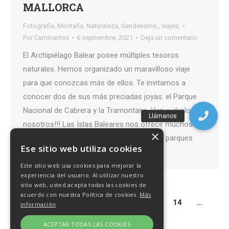
MALLORCA
Fotografía
,
Montaña
,
Naturaleza
,
Senderismo,
,
viajes,
Por
Caminantes
6 septiembre, 2021
Deja un comentario
El Archipiélago Balear posee múltiples tesoros
naturales. Hemos organizado un maravilloso viaje
para que conozcas más de ellos. Te invitamos a
conocer dos de sus más preciadas joyas: el Parque
Nacional de Cabrera y la Tramontana. Ven y vívelo con
nosotros!!! Las Islas Baleares nos ofrece muchos
×
atractivos para querer conocerlas: playas, parques
Ese sitio web utiliza cookies
nacionales, montes,…
Este sitio web usa cookies para mejorar la
experiencia del usuario. Al utilizar nuestro
sitio web, usted acepta todas las cookies de
acuerdo con nuestra Política de cookies.
Más
1
…
10
11
12
13
14
…
información
27
ACEPTAR TODAS LAS COOKIES