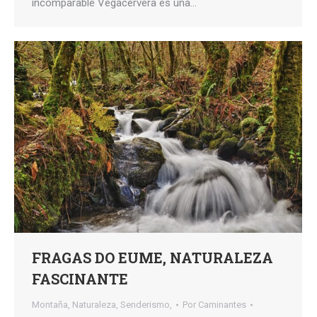
incomparable Vegacervera es una…
FRAGAS DO EUME, NATURALEZA
FASCINANTE
Montaña
,
Naturaleza
,
Senderismo,
Por
Caminantes