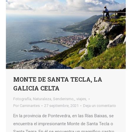
MONTE DE SANTA TECLA, LA
GALICIA CELTA
Fotografía
,
Naturaleza
,
Senderismo,
,
viajes,
Por
Caminantes
27 septiembre, 2021
Deja un comentario
En la provincia de Pontevedra, en las Rías Baixas, se
encuentra el impresionante Monte de Santa Tecla o
Santa Tegra. En él se encuentra un magnífico castro