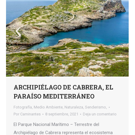
ARCHIPIÉLAGO DE CABRERA, EL
PARAÍSO MEDITERRÁNEO
Fotografía
,
Medio Ambiente
,
Naturaleza
,
Senderismo,
Por
Caminantes
8 septiembre, 2021
Deja un comentario
El Parque Nacional Marítimo – Terrestre del
Archipiélago de Cabrera representa el ecosistema