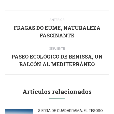
Navegación
ANTERIOR
entre
FRAGAS DO EUME, NATURALEZA
Publicación
publicaciones
FASCINANTE
anterior:
SIGUIENTE
PASEO ECOLÓGICO DE BENISSA, UN
Publicación
BALCÓN AL MEDITERRÁNEO
siguiente:
Artículos relacionados
SIERRA DE GUADARRAMA, EL TESORO