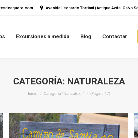
tesdeaguere.com
Avenida Leonardo Torriani (Antigua Avda. Calvo Sot
mos
Fotos
Excursiones a medida
Blog
Con
os
Excursiones a medida
Blog
Contactar
CATEGORÍA:
NATURALEZA
Estás aquí:
Inicio
Categoría "Naturaleza"
(Página 17)