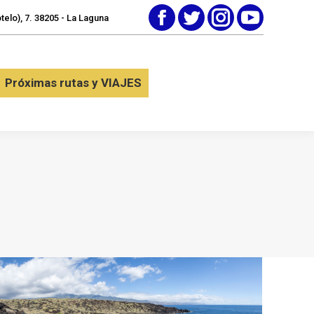
elo), 7. 38205 - La Laguna
Facebook
Twitter
Instagram
YouTube
tactar
Próximas rutas y VIAJES
Próximas rutas y VIAJES