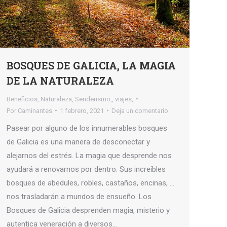
BOSQUES DE GALICIA, LA MAGIA
DE LA NATURALEZA
Beneficios
,
Naturaleza
,
Senderismo,
,
viajes,
Por
Caminantes
1 febrero, 2021
Deja un comentario
Pasear por alguno de los innumerables bosques
de Galicia es una manera de desconectar y
alejarnos del estrés. La magia que desprende nos
ayudará a renovarnos por dentro. Sus increíbles
bosques de abedules, robles, castaños, encinas, …
nos trasladarán a mundos de ensueño. Los
Bosques de Galicia desprenden magia, misterio y
autentica veneración a diversos…