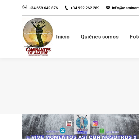
+34 922 262 289
info@caminan
+34 659 642 876
Inicio
Quiénes so
Inicio
Quiénes somos
Fot