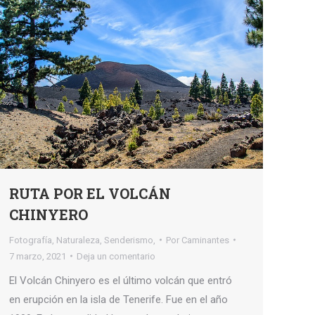
RUTA POR EL VOLCÁN
CHINYERO
Fotografía
,
Naturaleza
,
Senderismo,
Por
Caminantes
7 marzo, 2021
Deja un comentario
El Volcán Chinyero es el último volcán que entró
en erupción en la isla de Tenerife. Fue en el año