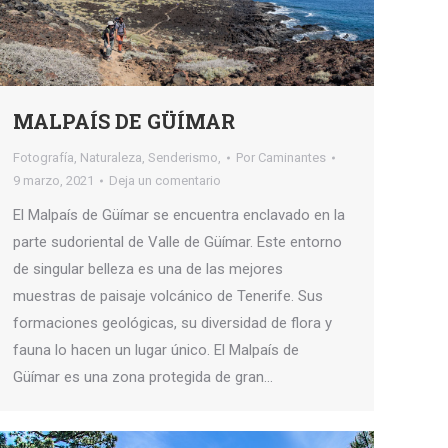
MALPAÍS DE GÜÍMAR
Fotografía
,
Naturaleza
,
Senderismo,
Por
Caminantes
9 marzo, 2021
Deja un comentario
El Malpaís de Güímar se encuentra enclavado en la
parte sudoriental de Valle de Güímar. Este entorno
de singular belleza es una de las mejores
muestras de paisaje volcánico de Tenerife. Sus
formaciones geológicas, su diversidad de flora y
fauna lo hacen un lugar único. El Malpaís de
Güímar es una zona protegida de gran…