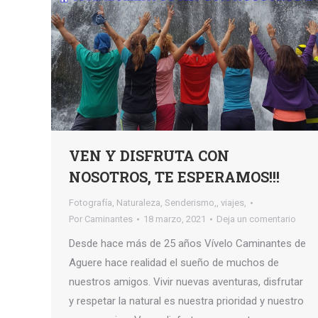
VEN Y DISFRUTA CON
NOSOTROS, TE ESPERAMOS!!!
Fotografía
,
Naturaleza
,
Senderismo,
,
viajes,
Por
Caminantes
18 marzo, 2021
Deja un comentario
Desde hace más de 25 años Vívelo Caminantes de
Aguere hace realidad el sueño de muchos de
nuestros amigos. Vivir nuevas aventuras, disfrutar
y respetar la natural es nuestra prioridad y nuestro