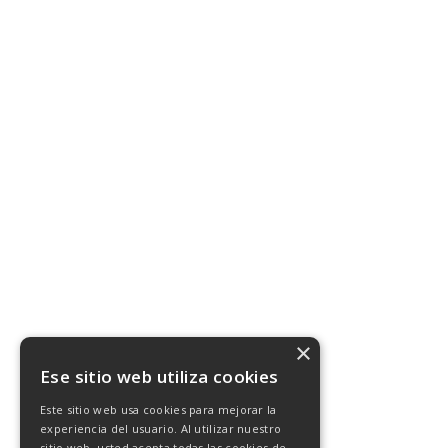
×
Ese sitio web utiliza cookies
Este sitio web usa cookies para mejorar la
experiencia del usuario. Al utilizar nuestro
sitio web, usted acepta todas las cookies de