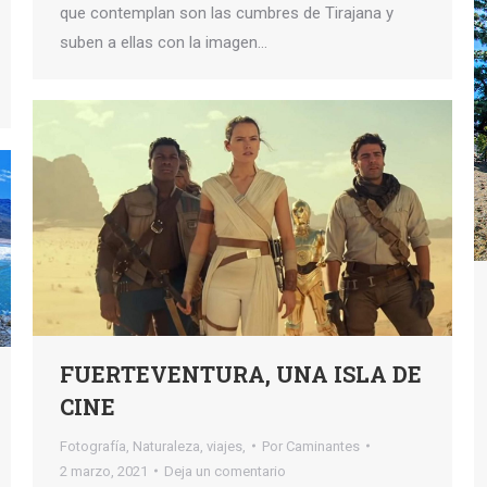
que contemplan son las cumbres de Tirajana y
suben a ellas con la imagen…
FUERTEVENTURA, UNA ISLA DE
CINE
Fotografía
,
Naturaleza
,
viajes,
Por
Caminantes
2 marzo, 2021
Deja un comentario