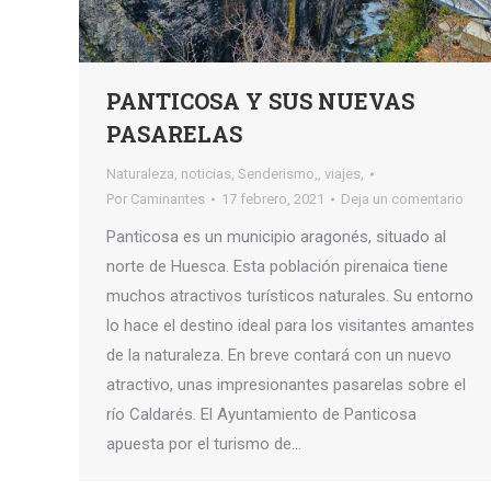
PANTICOSA Y SUS NUEVAS
PASARELAS
Naturaleza
,
noticias
,
Senderismo,
,
viajes,
Por
Caminantes
17 febrero, 2021
Deja un comentario
Panticosa es un municipio aragonés, situado al
norte de Huesca. Esta población pirenaica tiene
muchos atractivos turísticos naturales. Su entorno
lo hace el destino ideal para los visitantes amantes
de la naturaleza. En breve contará con un nuevo
atractivo, unas impresionantes pasarelas sobre el
río Caldarés. El Ayuntamiento de Panticosa
apuesta por el turismo de…