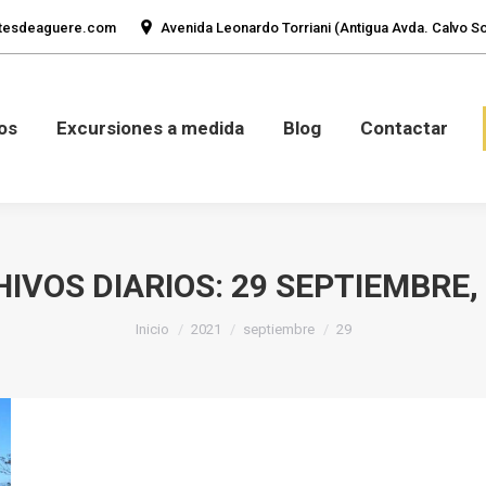
tesdeaguere.com
Avenida Leonardo Torriani (Antigua Avda. Calvo Sot
mos
Fotos
Excursiones a medida
Blog
Con
os
Excursiones a medida
Blog
Contactar
IVOS DIARIOS:
29 SEPTIEMBRE,
Estás aquí:
Inicio
2021
septiembre
29