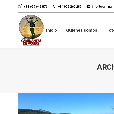
+34 922 262 289
info@caminan
+34 659 642 876
Inicio
Quiénes so
Inicio
Quiénes somos
Fot
ARCH