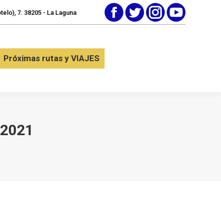
elo), 7. 38205 - La Laguna
Facebook
Twitter
Instagram
YouTube
tactar
Próximas rutas y VIAJES
Próximas rutas y VIAJES
 2021