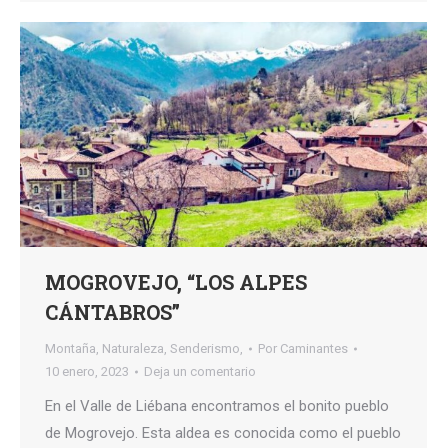
MOGROVEJO, “LOS ALPES
CÁNTABROS”
Montaña
,
Naturaleza
,
Senderismo,
Por
Caminantes
10 enero, 2023
Deja un comentario
En el Valle de Liébana encontramos el bonito pueblo
de Mogrovejo. Esta aldea es conocida como el pueblo