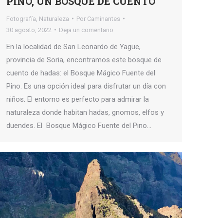
PINO, UN BOSQUE DE CUENTO
Fotografía
,
Naturaleza
Por
Caminantes
30 agosto, 2022
Deja un comentario
En la localidad de San Leonardo de Yagüe,
provincia de Soria, encontramos este bosque de
cuento de hadas: el Bosque Mágico Fuente del
Pino. Es una opción ideal para disfrutar un día con
niños. El entorno es perfecto para admirar la
naturaleza donde habitan hadas, gnomos, elfos y
duendes. El Bosque Mágico Fuente del Pino…