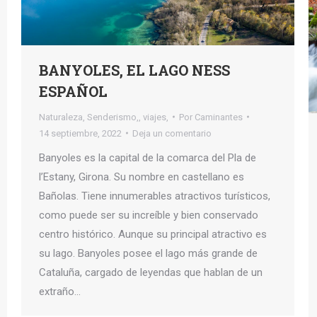
BANYOLES, EL LAGO NESS
ESPAÑOL
Naturaleza
,
Senderismo,
,
viajes,
Por
Caminantes
14 septiembre, 2022
Deja un comentario
Banyoles es la capital de la comarca del Pla de
l’Estany, Girona. Su nombre en castellano es
Bañolas. Tiene innumerables atractivos turísticos,
como puede ser su increíble y bien conservado
centro histórico. Aunque su principal atractivo es
su lago. Banyoles posee el lago más grande de
Cataluña, cargado de leyendas que hablan de un
extraño…