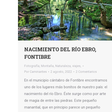
NACIMIENTO DEL RÍO EBRO,
FONTIBRE
Fotografía
,
Montaña
,
Naturaleza
,
viajes,
Por
Caminantes
2 agosto, 2022
2 Comentarios
En el municipio cántabro de Fontibre encontramos
uno de los lugares más bonitos de nuestro país: el
nacimiento del río Ebro. Éste surge como por arte
de magia de entre las piedras. Este pequeño
manantial, que en principio parece un pequeño