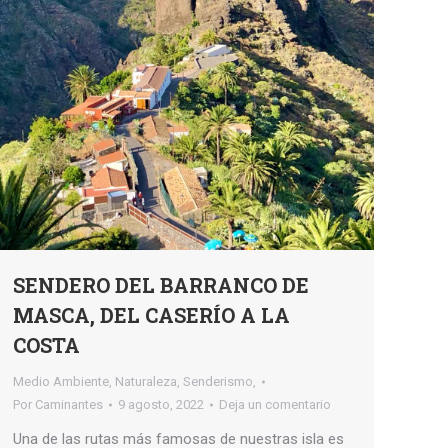
SENDERO DEL BARRANCO DE
MASCA, DEL CASERÍO A LA
COSTA
Medio Ambiente
,
Naturaleza
,
Senderismo,
Por
Caminantes
9 agosto, 2022
Deja un comentario
Una de las rutas más famosas de nuestras isla es