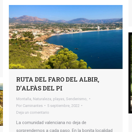
RUTA DEL FARO DEL ALBIR,
D’ALFÀS DEL PI
Montaña
,
Naturaleza
,
playas
,
Senderismo,
Por
Caminantes
5 septiembre, 2022
Deja un comentario
La comunidad valenciana no deja de
sorprendernos a cada paso. En la bonita localidad