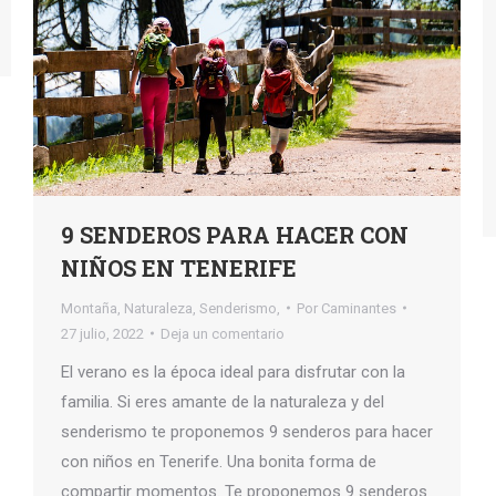
9 SENDEROS PARA HACER CON
NIÑOS EN TENERIFE
Montaña
,
Naturaleza
,
Senderismo,
Por
Caminantes
27 julio, 2022
Deja un comentario
El verano es la época ideal para disfrutar con la
familia. Si eres amante de la naturaleza y del
senderismo te proponemos 9 senderos para hacer
con niños en Tenerife. Una bonita forma de
compartir momentos. Te proponemos 9 senderos