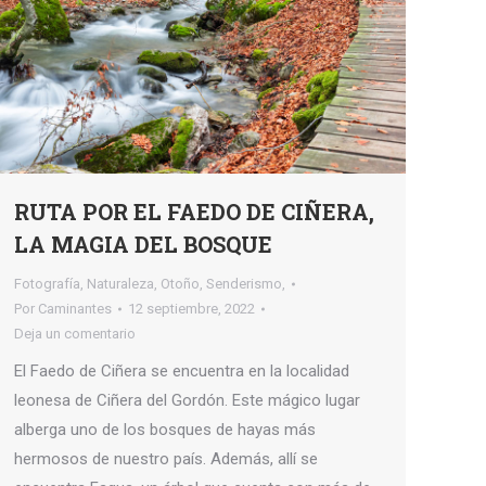
RUTA POR EL FAEDO DE CIÑERA,
LA MAGIA DEL BOSQUE
Fotografía
,
Naturaleza
,
Otoño
,
Senderismo,
Por
Caminantes
12 septiembre, 2022
Deja un comentario
El Faedo de Ciñera se encuentra en la localidad
leonesa de Ciñera del Gordón. Este mágico lugar
alberga uno de los bosques de hayas más
hermosos de nuestro país. Además, allí se