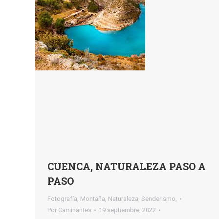
CUENCA, NATURALEZA PASO A
PASO
Fotografía
,
Montaña
,
Naturaleza
,
Senderismo,
Por
Caminantes
19 septiembre, 2022