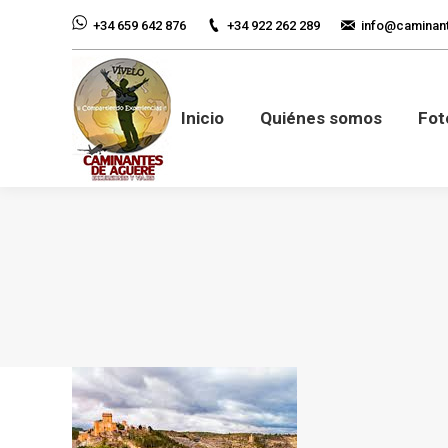
+34 922 262 289
info@caminan
+34 659 642 876
Inicio
Quiénes so
Inicio
Quiénes somos
Fot