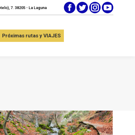
elo), 7. 38205 - La Laguna
Facebook
Twitter
Instagram
YouTube
tactar
Próximas rutas y VIAJES
Próximas rutas y VIAJES