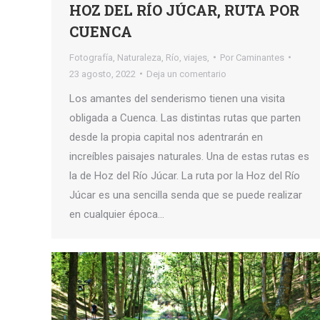
HOZ DEL RÍO JÚCAR, RUTA POR
CUENCA
Fotografía
,
Naturaleza
,
Río
,
viajes,
Por
Caminantes
23 agosto, 2022
Deja un comentario
Los amantes del senderismo tienen una visita
obligada a Cuenca. Las distintas rutas que parten
desde la propia capital nos adentrarán en
increíbles paisajes naturales. Una de estas rutas es
la de Hoz del Río Júcar. La ruta por la Hoz del Río
Júcar es una sencilla senda que se puede realizar
en cualquier época…