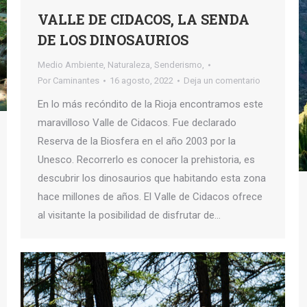
VALLE DE CIDACOS, LA SENDA
DE LOS DINOSAURIOS
Medio Ambiente
,
Naturaleza
,
Senderismo,
Por
Caminantes
16 agosto, 2022
Deja un comentario
En lo más recóndito de la Rioja encontramos este
maravilloso Valle de Cidacos. Fue declarado
Reserva de la Biosfera en el año 2003 por la
Unesco. Recorrerlo es conocer la prehistoria, es
descubrir los dinosaurios que habitando esta zona
hace millones de años. El Valle de Cidacos ofrece
al visitante la posibilidad de disfrutar de…