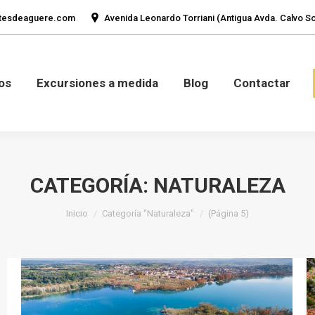
tesdeaguere.com
Avenida Leonardo Torriani (Antigua Avda. Calvo Sot
mos
Fotos
Excursiones a medida
Blog
Con
os
Excursiones a medida
Blog
Contactar
CATEGORÍA:
NATURALEZA
Estás aquí:
Inicio
Categoría "Naturaleza"
(Página 5)