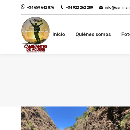
+34 922 262 289
info@caminan
+34 659 642 876
Inicio
Quiénes so
Inicio
Quiénes somos
Fot