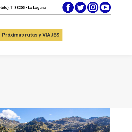
elo), 7. 38205 - La Laguna
Facebook
Twitter
Instagram
YouTube
tactar
Próximas rutas y VIAJES
Próximas rutas y VIAJES