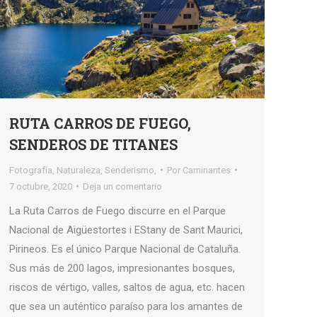
RUTA CARROS DE FUEGO,
SENDEROS DE TITANES
Fotografía
,
Naturaleza
,
Senderismo,
Por
Caminantes
7 octubre, 2020
Deja un comentario
La Ruta Carros de Fuego discurre en el Parque
Nacional de Aigüestortes i EStany de Sant Maurici,
Pirineos. Es el único Parque Nacional de Cataluña.
Sus más de 200 lagos, impresionantes bosques,
riscos de vértigo, valles, saltos de agua, etc. hacen
que sea un auténtico paraíso para los amantes de