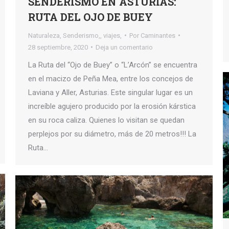
SENDERISMO EN ASTURIAS:
RUTA DEL OJO DE BUEY
Naturaleza
,
Senderismo,
,
viajes,
Por
Caminantes
28 septiembre, 2020
Deja un comentario
La Ruta del “Ojo de Buey” o “L’Arcón” se encuentra
en el macizo de Peña Mea, entre los concejos de
Laviana y Aller, Asturias. Este singular lugar es un
increíble agujero producido por la erosión kárstica
en su roca caliza. Quienes lo visitan se quedan
perplejos por su diámetro, más de 20 metros!!! La
Ruta…