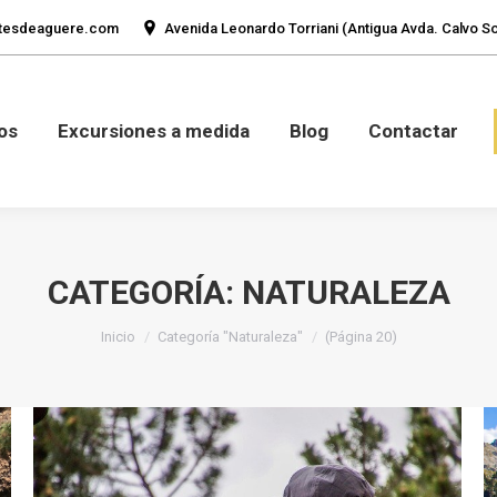
tesdeaguere.com
Avenida Leonardo Torriani (Antigua Avda. Calvo Sot
mos
Fotos
Excursiones a medida
Blog
Con
os
Excursiones a medida
Blog
Contactar
CATEGORÍA:
NATURALEZA
Estás aquí:
Inicio
Categoría "Naturaleza"
(Página 20)