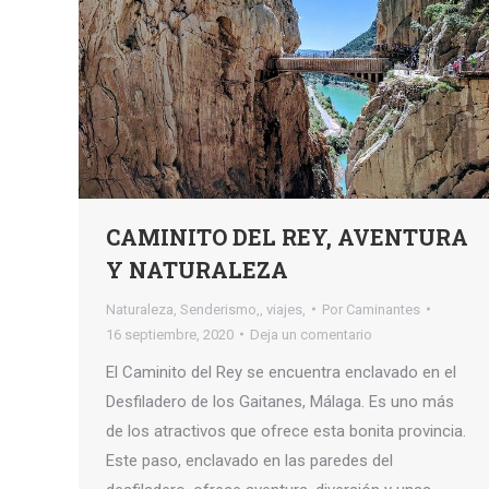
CAMINITO DEL REY, AVENTURA
Y NATURALEZA
Naturaleza
,
Senderismo,
,
viajes,
Por
Caminantes
16 septiembre, 2020
Deja un comentario
El Caminito del Rey se encuentra enclavado en el
Desfiladero de los Gaitanes, Málaga. Es uno más
de los atractivos que ofrece esta bonita provincia.
Este paso, enclavado en las paredes del