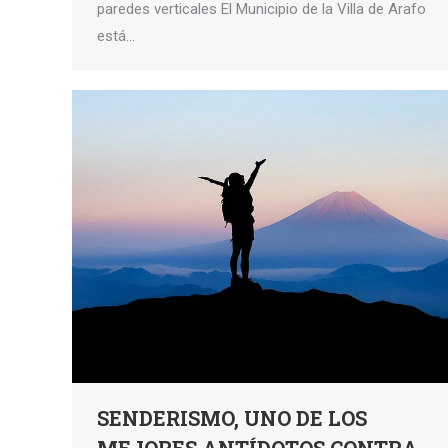
paredes verticales El Municipio de la Villa de Arafo
está…
SENDERISMO, UNO DE LOS