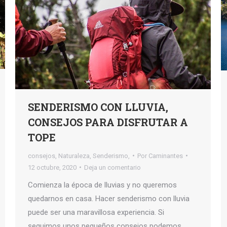
SENDERISMO CON LLUVIA,
CONSEJOS PARA DISFRUTAR A
TOPE
consejos
,
Naturaleza
,
Senderismo,
Por
Caminantes
12 octubre, 2020
Deja un comentario
Comienza la época de lluvias y no queremos
quedarnos en casa. Hacer senderismo con lluvia
puede ser una maravillosa experiencia. Si
seguimos unos pequeños consejos podemos