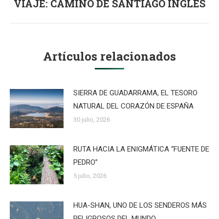
VIAJE: CAMINO DE SANTIAGO INGLÉS
Publicación
siguiente:
Artículos relacionados
SIERRA DE GUADARRAMA, EL TESORO
NATURAL DEL CORAZÓN DE ESPAÑA
30 julio, 2026
RUTA HACIA LA ENIGMÁTICA “FUENTE DE
PEDRO”
5 julio, 2026
HUA-SHAN, UNO DE LOS SENDEROS MÁS
PELIGROSOS DEL MUNDO