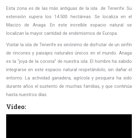
Esta zona es de las más antiguas de la isla de Tenerife. Su
extensión supera los 14.500 hectáreas. Se localiza en el
Macizo de Anaga. En este increíble espacio natural se
localizan la mayor cantidad de endemismos de Europa.
Visitar la isla de Tenerife es sinónimo de disfrutar de un sinfín
de rincones y paisajes naturales únicos en el mundo. Anaga
es la “joya de la corona” de nuestra isla. El hombre ha sabido
integrarse en este espacio natural respetándolo, sin dañar el
entorno. La actividad ganadera, agrícola y pesquera ha sido
durante años el sustento de muchas familias, y que continúa
hasta nuestros días.
Vídeo: