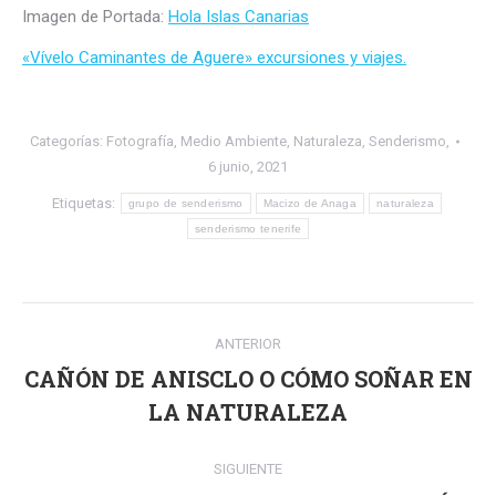
Imagen de Portada:
Hola Islas Canarias
«Vívelo Caminantes de Aguere» excursiones y viajes.
Categorías:
Fotografía
,
Medio Ambiente
,
Naturaleza
,
Senderismo,
6 junio, 2021
Etiquetas:
grupo de senderismo
Macizo de Anaga
naturaleza
senderismo tenerife
Navegación
ANTERIOR
entre
CAÑÓN DE ANISCLO O CÓMO SOÑAR EN
Publicación
publicaciones
LA NATURALEZA
anterior:
SIGUIENTE