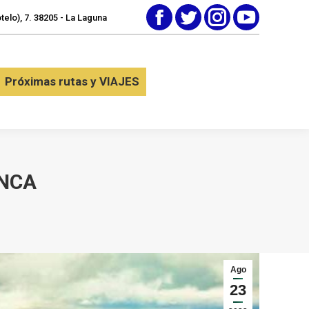
elo), 7. 38205 - La Laguna
Facebook
Twitter
Instagram
YouTube
tactar
Próximas rutas y VIAJES
Próximas rutas y VIAJES
ENCA
Ago
23