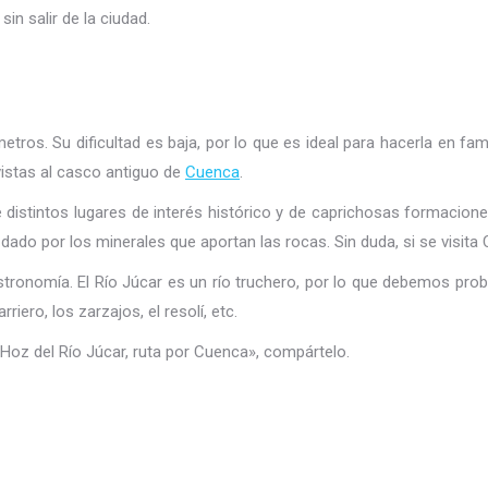
in salir de la ciudad.
metros. Su dificultad es baja, por lo que es ideal para hacerla en fa
vistas al casco antiguo de
Cuenca
.
e distintos lugares de interés histórico y de caprichosas formaci
e dado por los minerales que aportan las rocas. Sin duda, si se vis
stronomía. El Río Júcar es un río truchero, por lo que debemos pro
ro, los zarzajos, el resolí, etc.
 «Hoz del Río Júcar, ruta por Cuenca», compártelo.