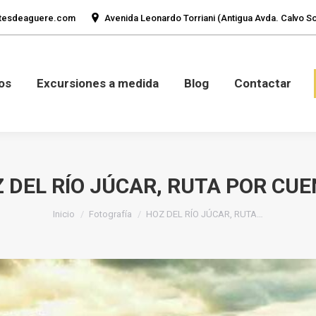
tesdeaguere.com
Avenida Leonardo Torriani (Antigua Avda. Calvo Sot
mos
Fotos
Excursiones a medida
Blog
Con
os
Excursiones a medida
Blog
Contactar
 DEL RÍO JÚCAR, RUTA POR CU
Estás aquí:
Inicio
Fotografía
HOZ DEL RÍO JÚCAR, RUTA…