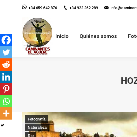
+34 922 262 289
info@caminan
+34 659 642 876
Inicio
Quiénes so
Inicio
Quiénes somos
Fot
HOZ
Fotografía
Naturaleza
Río