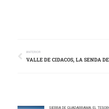
Navegación
entre
ANTERIOR
VALLE DE CIDACOS, LA SENDA D
Publicación
publicaciones
anterior:
SIERRA DE GUADARRAMA, EL TESO