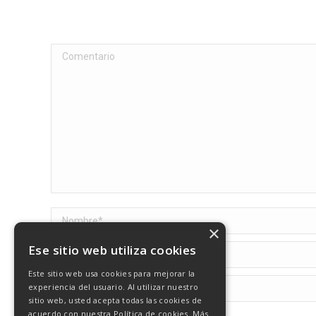
Comentario
Nombre *
×
Ese sitio web utiliza cookies
Correo electrónico *
Este sitio web usa cookies para mejorar la
Sitio web
experiencia del usuario. Al utilizar nuestro
sitio web, usted acepta todas las cookies de
acuerdo con nuestra Política de cookies.
Más