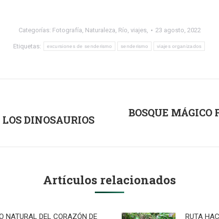
Categorías:
Fotografía
,
Naturaleza
,
Río
,
viajes,
23 agosto, 2022
Etiquetas:
excursiones de senderismo
senderismo
viajes organizados
BOSQUE MÁGICO F
E LOS DINOSAURIOS
Publicación
siguiente:
Artículos relacionados
RO NATURAL DEL CORAZÓN DE
RUTA HAC