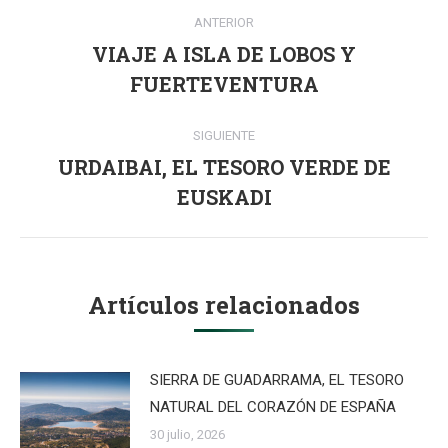
Navegación
ANTERIOR
entre
VIAJE A ISLA DE LOBOS Y
Publicación
publicaciones
FUERTEVENTURA
anterior:
SIGUIENTE
URDAIBAI, EL TESORO VERDE DE
Publicación
EUSKADI
siguiente:
Artículos relacionados
SIERRA DE GUADARRAMA, EL TESORO
NATURAL DEL CORAZÓN DE ESPAÑA
30 julio, 2026