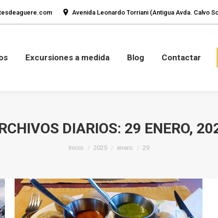
tesdeaguere.com
Avenida Leonardo Torriani (Antigua Avda. Calvo Sot
mos
Fotos
Excursiones a medida
Blog
Con
os
Excursiones a medida
Blog
Contactar
RCHIVOS DIARIOS:
29 ENERO, 20
Estás aquí:
Inicio
2025
enero
29