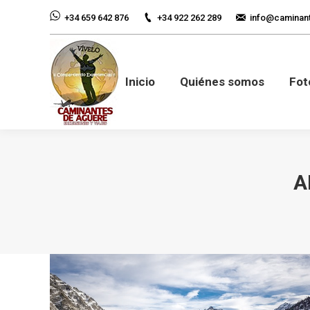
+34 922 262 289
info@caminan
+34 659 642 876
Inicio
Quiénes so
Inicio
Quiénes somos
Fot
A