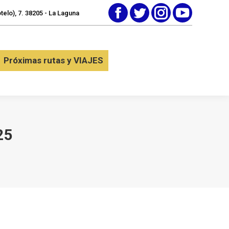
elo), 7. 38205 - La Laguna
Facebook
Twitter
Instagram
YouTube
tactar
Próximas rutas y VIAJES
Próximas rutas y VIAJES
25