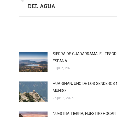
Publicación
publicaciones
DEL AGUA
anterior:
SIERRA DE GUADARRAMA, EL TESO
ESPAÑA
30 julio, 2026
HUA-SHAN, UNO DE LOS SENDEROS 
MUNDO
25 junio, 2026
NUESTRA TIERRA, NUESTRO HOGAR: