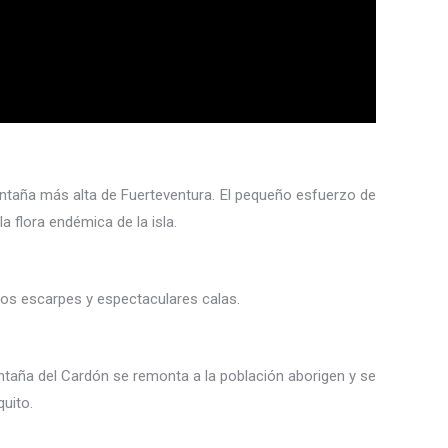
ontaña más alta de Fuerteventura. El pequeño esfuerzo de
a flora endémica de la isla.
unos escarpes y espectaculares calas.
ontaña del Cardón se remonta a la población aborigen y se
quito.