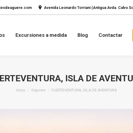
tesdeaguere.com
Avenida Leonardo Torriani (Antigua Avda. Calvo Sot
mos
Fotos
Excursiones a medida
Blog
Con
os
Excursiones a medida
Blog
Contactar
ERTEVENTURA, ISLA DE AVENT
Estás aquí:
Inicio
Deporte
FUERTEVENTURA, ISLA DE AVENTURA