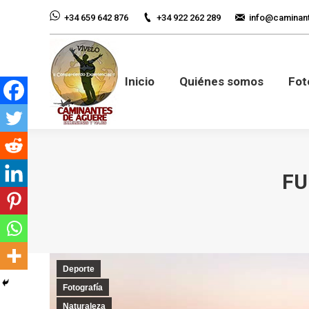
+34 922 262 289
info@caminan
+34 659 642 876
Inicio
Quiénes so
Inicio
Quiénes somos
Fot
FU
Deporte
Fotografía
Naturaleza