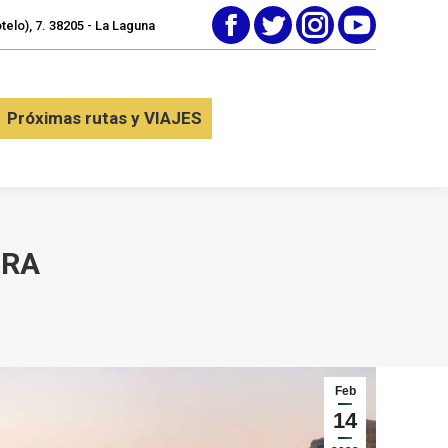
elo), 7. 38205 - La Laguna
Facebook
Twitter
Instagram
YouTube
tactar
Próximas rutas y VIAJES
Próximas rutas y VIAJES
URA
Feb
14