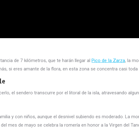
ancia de 7 kilómetros, que te harán llegar al
Pico de la Zarza
, la m
ás, si eres amante de la flora, en esta zona se concentra casi toda l
le
erlo, el sendero transcurre por el litoral de la isla, atravesando alg
familia y con niños, aunque el desnivel subiendo es moderado. La m
 del mes de mayo se celebra la romería en honor a la Virgen del Tan