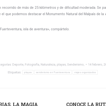
 recorrido de más de 25 kilómetros y de dificultad moderada. Se pa
e el que podemos destacar el Monumento Natural del Malpaís de la Ar
«Fuerteventura, isla de aventura», compártelo.
tegorías:
Deporte
,
Fotografía
,
Naturaleza
,
playas
,
Senderismo,
14 febrero, 2
Etiquetas:
playas
senderismo en Fuerteventura
viajes organizados
IAS, LA MAGIA
CONOCE LA RUTA