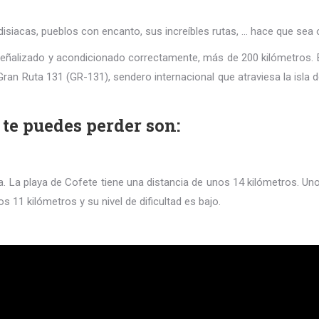
disiacas, pueblos con encanto, sus increíbles rutas, … hace que sea 
señalizado y acondicionado correctamente, más de 200 kilómetros. 
Gran Ruta 131 (GR-131), sendero internacional que atraviesa la isla de
te puedes perder son:
era. La playa de Cofete tiene una distancia de unos 14 kilómetros. U
 11 kilómetros y su nivel de dificultad es bajo.