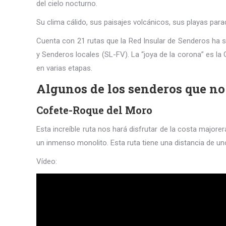
del cielo nocturno.
Su clima cálido, sus paisajes volcánicos, sus playas para
Cuenta con 21 rutas que la Red Insular de Senderos ha 
y Senderos locales (SL-FV). La “joya de la corona” es la 
en varias etapas.
Algunos de los senderos que no 
Cofete-Roque del Moro
Esta increíble ruta nos hará disfrutar de la costa major
un inmenso monolito. Esta ruta tiene una distancia de unos
Vídeo: