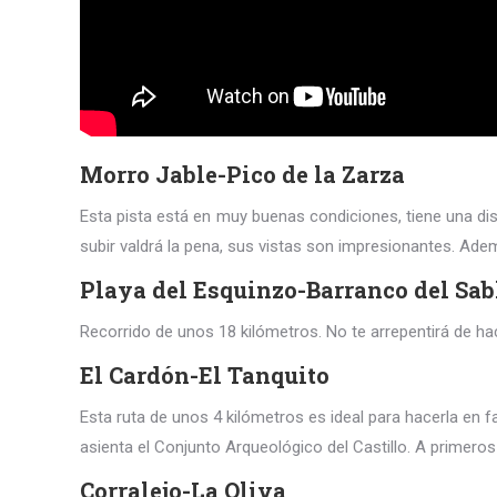
Morro Jable-Pico de la Zarza
Esta pista está en muy buenas condiciones, tiene una dist
subir valdrá la pena, sus vistas son impresionantes. Adem
Playa del Esquinzo-Barranco del Sab
Recorrido de unos 18 kilómetros. No te arrepentirá de hac
El Cardón-El Tanquito
Esta ruta de unos 4 kilómetros es ideal para hacerla en 
asienta el Conjunto Arqueológico del Castillo. A primeros
Corralejo-La Oliva