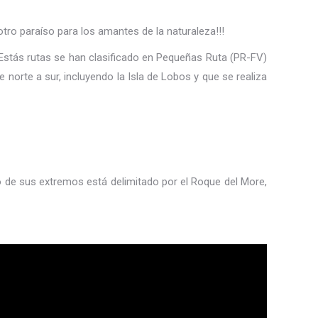
otro paraíso para los amantes de la naturaleza!!!
Estás rutas se han clasificado en Pequeñas Ruta (PR-FV)
 norte a sur, incluyendo la Isla de Lobos y que se realiza
no de sus extremos está delimitado por el Roque del More,