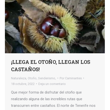
¡LLEGA EL OTOÑO, LLEGAN LOS
CASTAÑOS!
Naturaleza
,
Otoño
,
Senderismo,
Por
Caminantes
18 octubre, 2022
Deja un comentario
Que mejor forma de disfrutar del otoño que
realizando alguna de las increíbles rutas que
transcurren entre castaños. El norte de Tenerife nos