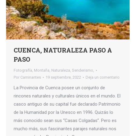
CUENCA, NATURALEZA PASO A
PASO
Fotografía
,
Montaña
,
Naturaleza
,
Senderismo,
Por
Caminantes
19 septiembre, 2022
Deja un comentario
La Provincia de Cuenca posee un conjunto de
rincones naturales y culturales únicos en el mundo. El
casco antiguo de su capital fue declarado Patrimonio
de la Humanidad por la Unesco en 1996. Quizás lo
más conocido sean sus “Casas Colgadas”. Pero es
mucho más, sus fascinantes parajes naturales nos