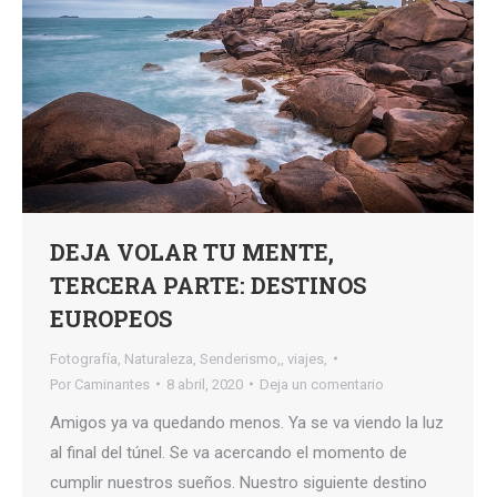
DEJA VOLAR TU MENTE,
TERCERA PARTE: DESTINOS
EUROPEOS
Fotografía
,
Naturaleza
,
Senderismo,
,
viajes,
Por
Caminantes
8 abril, 2020
Deja un comentario
Amigos ya va quedando menos. Ya se va viendo la luz
al final del túnel. Se va acercando el momento de
cumplir nuestros sueños. Nuestro siguiente destino