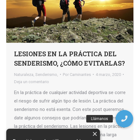
LESIONES EN LA PRÁCTICA DEL
SENDERISMO, ¿CÓMO EVITARLAS?
Naturaleza
,
Senderismo,
Por
Caminantes
4 marzo, 2020
Deja un comentario
En la práctica de cualquier actividad deportiva se corre
el riesgo de sufrir algún tipo de lesión. La práctica del
senderismo no está exenta. Con este post queremos
date algunos consejos que podrían evitar lesiones en
la práctica del senderismo. Las lesiones en la práctica
×
del senderismo podría alejarnos durante una larga