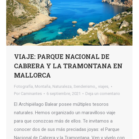
VIAJE: PARQUE NACIONAL DE
CABRERA Y LA TRAMONTANA EN
MALLORCA
Fotografía
,
Montaña
,
Naturaleza
,
Senderismo,
,
viajes,
Por
Caminantes
6 septiembre, 2021
Deja un comentario
El Archipiélago Balear posee múltiples tesoros
naturales. Hemos organizado un maravilloso viaje
para que conozcas más de ellos. Te invitamos a
conocer dos de sus más preciadas joyas: el Parque
Nacional de Cabrera y la Tramontana. Ven y vívelo con