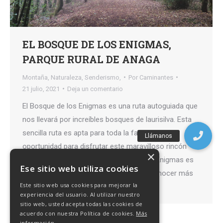
EL BOSQUE DE LOS ENIGMAS,
PARQUE RURAL DE ANAGA
Montaña
,
Naturaleza
,
Senderismo,
Por
Caminantes
21 julio, 2021
Deja un comentario
El Bosque de los Enigmas es una ruta autoguiada que
nos llevará por increíbles bosques de laurisilva. Esta
sencilla ruta es apta para toda la familia. Es una
oportunidad para disfrutar este maravilloso rincón
×
Reserva de la Biosfera. El Bosque de los Enigmas es
Ese sitio web utiliza cookies
una sencilla ruta circular, que nos hará conocer más
Este sitio web usa cookies para mejorar la
en profundidad…
experiencia del usuario. Al utilizar nuestro
sitio web, usted acepta todas las cookies de
acuerdo con nuestra Política de cookies.
Más
información