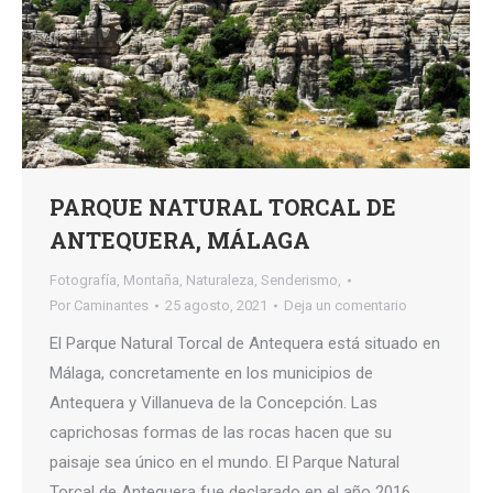
PARQUE NATURAL TORCAL DE
ANTEQUERA, MÁLAGA
Fotografía
,
Montaña
,
Naturaleza
,
Senderismo,
Por
Caminantes
25 agosto, 2021
Deja un comentario
El Parque Natural Torcal de Antequera está situado en
Málaga, concretamente en los municipios de
Antequera y Villanueva de la Concepción. Las
caprichosas formas de las rocas hacen que su
paisaje sea único en el mundo. El Parque Natural
Torcal de Antequera fue declarado en el año 2016