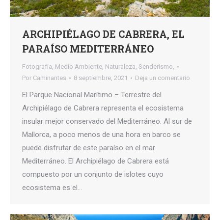
ARCHIPIÉLAGO DE CABRERA, EL
PARAÍSO MEDITERRÁNEO
Fotografía
,
Medio Ambiente
,
Naturaleza
,
Senderismo,
Por
Caminantes
8 septiembre, 2021
Deja un comentario
El Parque Nacional Marítimo – Terrestre del
Archipiélago de Cabrera representa el ecosistema
insular mejor conservado del Mediterráneo. Al sur de
Mallorca, a poco menos de una hora en barco se
puede disfrutar de este paraíso en el mar
Mediterráneo. El Archipiélago de Cabrera está
compuesto por un conjunto de islotes cuyo
ecosistema es el…