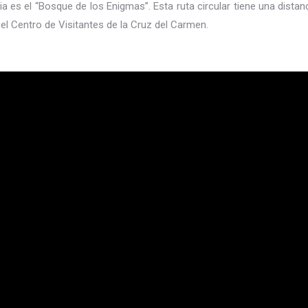
a es el “Bosque de los Enigmas”. Esta ruta circular tiene una dist
l Centro de Visitantes de la Cruz del Carmen.