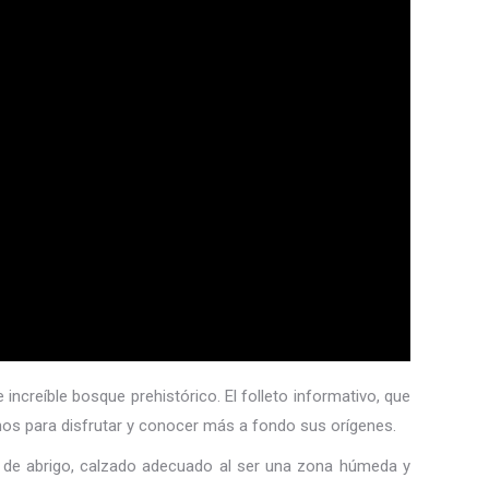
ncreíble bosque prehistórico. El folleto informativo, que
nos para disfrutar y conocer más a fondo sus orígenes.
pa de abrigo, calzado adecuado al ser una zona húmeda y