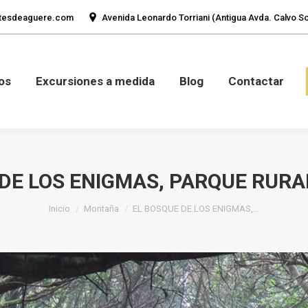
tesdeaguere.com
Avenida Leonardo Torriani (Antigua Avda. Calvo Sot
mos
Fotos
Excursiones a medida
Blog
Con
os
Excursiones a medida
Blog
Contactar
 DE LOS ENIGMAS, PARQUE RURA
Estás aquí:
Inicio
Montaña
EL BOSQUE DE LOS ENIGMAS,…