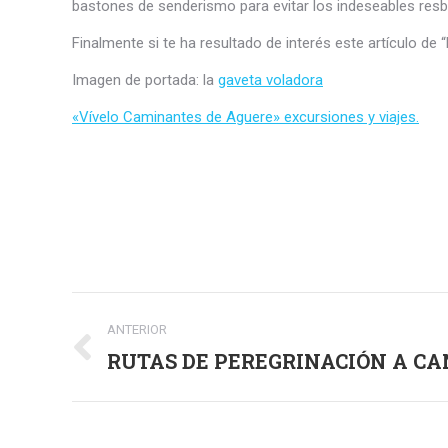
bastones de senderismo para evitar los indeseables resb
Finalmente si te ha resultado de interés este artículo d
Imagen de portada: la
gaveta voladora
«Vívelo Caminantes de Aguere» excursiones y viajes.
Navegación
ANTERIOR
entre
RUTAS DE PEREGRINACIÓN A C
Publicación
anterior:
publicaciones