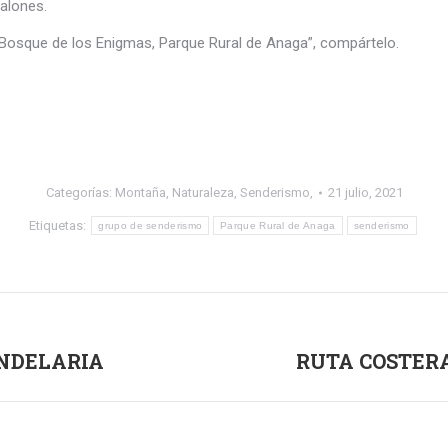
alones.
e “Bosque de los Enigmas, Parque Rural de Anaga”, compártelo.
Categorías:
Montaña
,
Naturaleza
,
Senderismo,
21 julio, 2021
Etiquetas:
grupo de senderismo
Parque Rural de Anaga
senderismo
ANDELARIA
RUTA COSTERA
Publicación
siguiente: