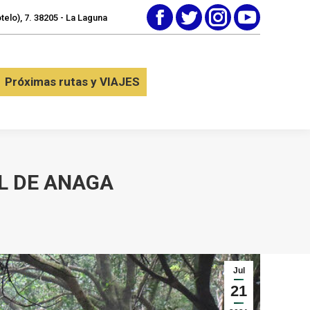
elo), 7. 38205 - La Laguna
Facebook
Twitter
Instagram
YouTube
tactar
Próximas rutas y VIAJES
Próximas rutas y VIAJES
L DE ANAGA
Jul
21