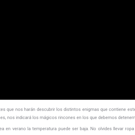
es que nos harán descubrir los distintos enigmas que contiene este i
e.es, nos indicará los mágicos rincones en los que debemos detener
ea en verano la temperatura puede ser baja. No olvides llevar ro