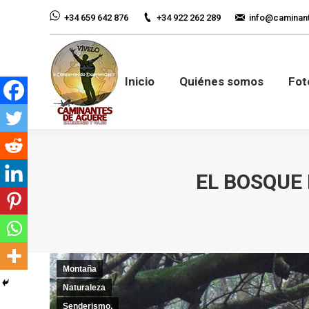
+34 922 262 289
info@caminan
+34 659 642 876
Inicio
Quiénes so
Inicio
Quiénes somos
Fot
EL BOSQUE
Montaña
Naturaleza
Senderismo,