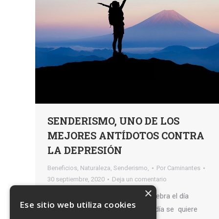
SENDERISMO, UNO DE LOS
MEJORES ANTÍDOTOS CONTRA
LA DEPRESIÓN
Beneficios
,
Naturaleza
,
Senderismo,
Por
Caminantes
30 septiembre, 2020
Deja un comentario
×
El próximo día 1 de octubre se celebra el día
Ese sitio web utiliza cookies
Europeo de la Depresión. En este día se quiere