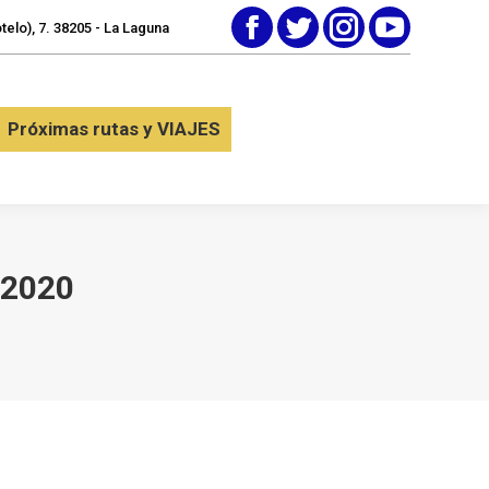
elo), 7. 38205 - La Laguna
Facebook
Twitter
Instagram
YouTube
tactar
Próximas rutas y VIAJES
Próximas rutas y VIAJES
 2020