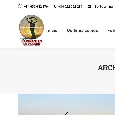
+34 922 262 289
info@caminan
+34 659 642 876
Inicio
Quiénes so
Inicio
Quiénes somos
Fot
ARCH