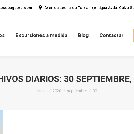
tesdeaguere.com
Avenida Leonardo Torriani (Antigua Avda. Calvo Sot
mos
Fotos
Excursiones a medida
Blog
Con
os
Excursiones a medida
Blog
Contactar
IVOS DIARIOS:
30 SEPTIEMBRE,
Estás aquí:
Inicio
2020
septiembre
30