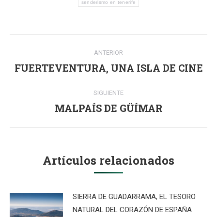
senderismo en tenerife
Navegación
ANTERIOR
entre
FUERTEVENTURA, UNA ISLA DE CINE
Publicación
anterior:
publicaciones
SIGUIENTE
MALPAÍS DE GÜÍMAR
Publicación
siguiente:
Artículos relacionados
SIERRA DE GUADARRAMA, EL TESORO
NATURAL DEL CORAZÓN DE ESPAÑA