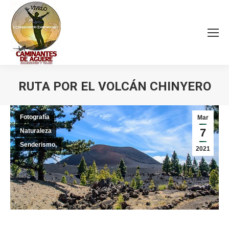
RUTA POR EL VOLCÁN CHINYERO
Estás aquí:
Fotografía
Mar
7
Naturaleza
Senderismo,
2021