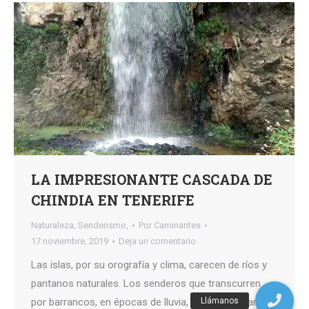
LA IMPRESIONANTE CASCADA DE
CHINDIA EN TENERIFE
Naturaleza
,
Senderismo,
Por
Caminantes
17 noviembre, 2019
Deja un comentario
Las islas, por su orografía y clima, carecen de ríos y
pantanos naturales. Los senderos que transcurren
por barrancos, en épocas de lluvia, pueden contar con