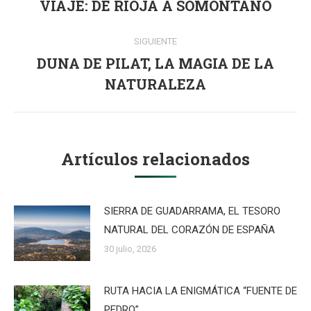
entre
VIAJE: DE RIOJA A SOMONTANO
Publicación
anterior:
publicaciones
SIGUIENTE
DUNA DE PILAT, LA MAGIA DE LA
Publicación
NATURALEZA
siguiente:
Artículos relacionados
SIERRA DE GUADARRAMA, EL TESORO
NATURAL DEL CORAZÓN DE ESPAÑA
30 julio, 2026
RUTA HACIA LA ENIGMÁTICA “FUENTE DE
PEDRO”