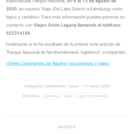
espectacular Parque Nacional, del
6 al 13 de agosto de
2020
, en nuestro Viaje «Del Lake District a Edimburgo entre
lagos y castillos». Para más información pueden ponerse en
contacto con
Viajes Orión Laguna llamando al teléfono
922314106
.
Finalmente si te ha resultado de tu interés este artículo de
“Parque Nacional de Northumberland, Inglaterra”, compártelo.
«Vívelo Caminantes de Aguere» excursiones y viajes.
Categorías:
Senderismo,
,
viajes,
11 marzo, 2020
Etiquetas:
naturaleza
viajar
viajes de senderismo
Navegación
ANTERIOR