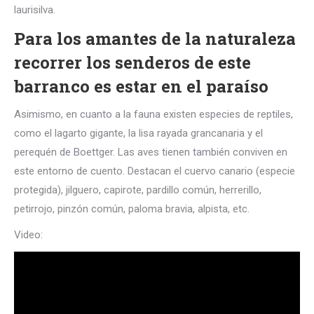
laurisilva.
Para los amantes de la naturaleza
recorrer los senderos de este
barranco es estar en el paraíso
Asimismo, en cuanto a la fauna existen especies de reptiles,
como el lagarto gigante, la lisa rayada grancanaria y el
perequén de Boettger. Las aves tienen también conviven en
este entorno de cuento. Destacan el cuervo canario (especie
protegida), jilguero, capirote, pardillo común, herrerillo,
petirrojo, pinzón común, paloma bravia, alpista, etc.
Video: