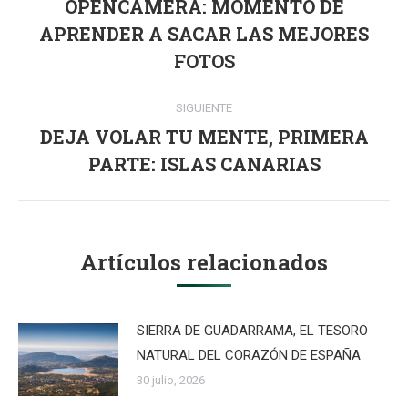
entre
OPENCAMERA: MOMENTO DE
publicaciones
APRENDER A SACAR LAS MEJORES
Publicación
anterior:
FOTOS
SIGUIENTE
DEJA VOLAR TU MENTE, PRIMERA
Publicación
PARTE: ISLAS CANARIAS
siguiente:
Artículos relacionados
SIERRA DE GUADARRAMA, EL TESORO
NATURAL DEL CORAZÓN DE ESPAÑA
30 julio, 2026