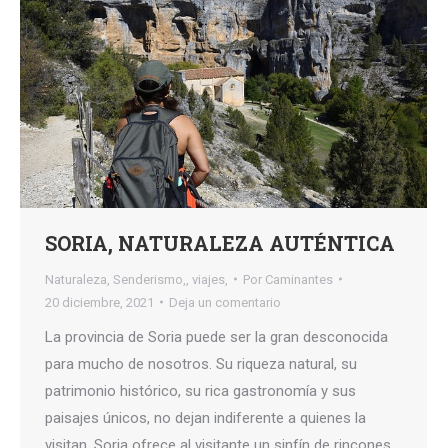
SORIA, NATURALEZA AUTÉNTICA
Naturaleza
,
Senderismo,
,
viajes,
Por
Caminantes
20 diciembre, 2021
Deja un comentario
La provincia de Soria puede ser la gran desconocida
para mucho de nosotros. Su riqueza natural, su
patrimonio histórico, su rica gastronomía y sus
paisajes únicos, no dejan indiferente a quienes la
visitan. Soria ofrece al visitante un sinfín de rincones