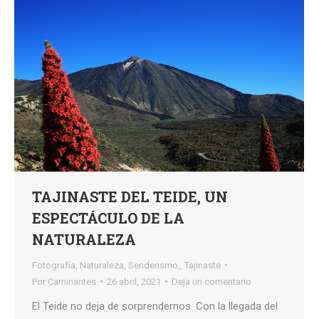
TAJINASTE DEL TEIDE, UN
ESPECTÁCULO DE LA
NATURALEZA
Fotografía
,
Naturaleza
,
Senderismo,
,
Tajinaste
Por
Caminantes
26 abril, 2021
Deja un comentario
El Teide no deja de sorprendernos. Con la llegada del