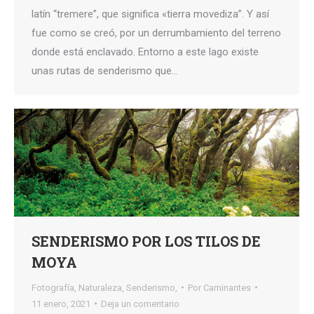
latín “tremere”, que significa «tierra movediza”. Y así
fue como se creó, por un derrumbamiento del terreno
donde está enclavado. Entorno a este lago existe
unas rutas de senderismo que…
SENDERISMO POR LOS TILOS DE
MOYA
Fotografía
,
Naturaleza
,
Senderismo,
Por
Caminantes
11 enero, 2021
Deja un comentario