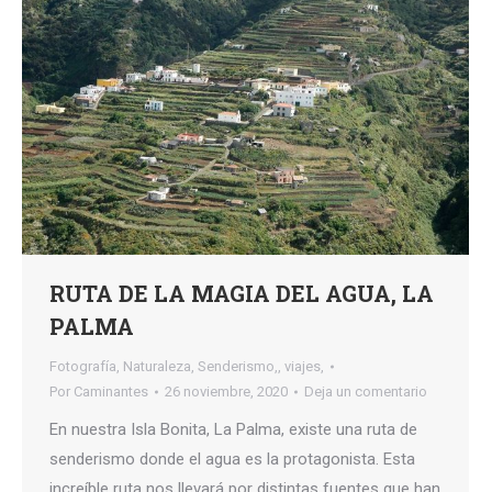
RUTA DE LA MAGIA DEL AGUA, LA
PALMA
Fotografía
,
Naturaleza
,
Senderismo,
,
viajes,
Por
Caminantes
26 noviembre, 2020
Deja un comentario
En nuestra Isla Bonita, La Palma, existe una ruta de
senderismo donde el agua es la protagonista. Esta
increíble ruta nos llevará por distintas fuentes que han