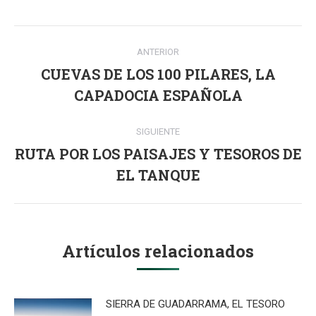
Navegación
ANTERIOR
entre
CUEVAS DE LOS 100 PILARES, LA
Publicación
publicaciones
CAPADOCIA ESPAÑOLA
anterior:
SIGUIENTE
RUTA POR LOS PAISAJES Y TESOROS DE
Publicación
EL TANQUE
siguiente:
Artículos relacionados
SIERRA DE GUADARRAMA, EL TESORO