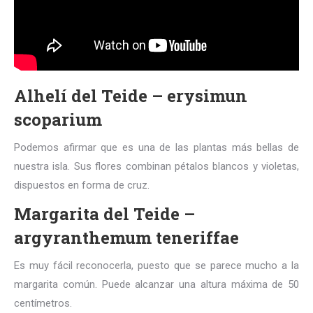
Alhelí del Teide – erysimun
scoparium
Podemos afirmar que es una de las plantas más bellas de
nuestra isla. Sus flores combinan pétalos blancos y violetas,
dispuestos en forma de cruz.
Margarita del Teide –
argyranthemum teneriffae
Es muy fácil reconocerla, puesto que se parece mucho a la
margarita común. Puede alcanzar una altura máxima de 50
centímetros.