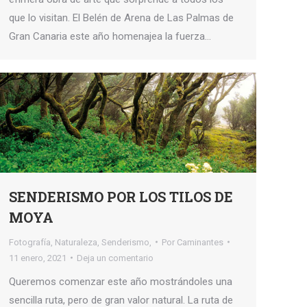
que lo visitan. El Belén de Arena de Las Palmas de
Gran Canaria este año homenajea la fuerza…
SENDERISMO POR LOS TILOS DE
MOYA
Fotografía
,
Naturaleza
,
Senderismo,
Por
Caminantes
11 enero, 2021
Deja un comentario
Queremos comenzar este año mostrándoles una
sencilla ruta, pero de gran valor natural. La ruta de