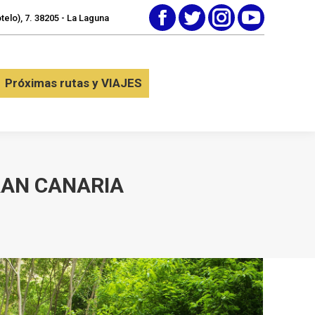
elo), 7. 38205 - La Laguna
Facebook
Twitter
Instagram
YouTube
tactar
Próximas rutas y VIAJES
Próximas rutas y VIAJES
RAN CANARIA