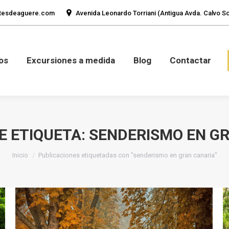
tesdeaguere.com
Avenida Leonardo Torriani (Antigua Avda. Calvo Sot
mos
Fotos
Excursiones a medida
Blog
Con
os
Excursiones a medida
Blog
Contactar
E ETIQUETA:
SENDERISMO EN G
Estás aquí:
Inicio
Publicaciones etiquetadas con "senderismo en gran canaria"