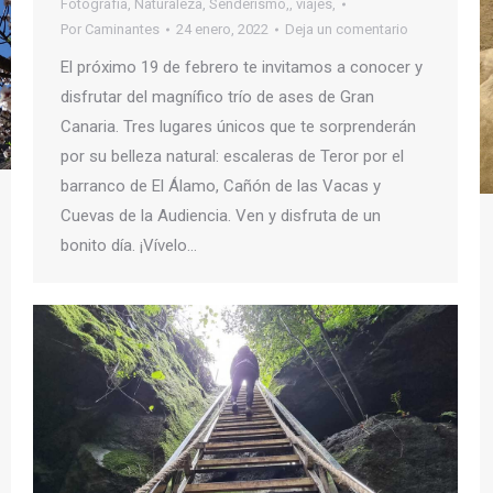
Fotografía
,
Naturaleza
,
Senderismo,
,
viajes,
Por
Caminantes
24 enero, 2022
Deja un comentario
El próximo 19 de febrero te invitamos a conocer y
disfrutar del magnífico trío de ases de Gran
Canaria. Tres lugares únicos que te sorprenderán
por su belleza natural: escaleras de Teror por el
barranco de El Álamo, Cañón de las Vacas y
Cuevas de la Audiencia. Ven y disfruta de un
bonito día. ¡Vívelo…