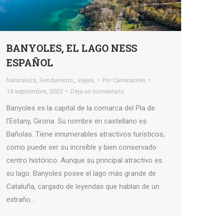
BANYOLES, EL LAGO NESS
ESPAÑOL
Naturaleza
,
Senderismo,
,
viajes,
Por
Caminantes
14 septiembre, 2022
Deja un comentario
Banyoles es la capital de la comarca del Pla de
l’Estany, Girona. Su nombre en castellano es
Bañolas. Tiene innumerables atractivos turísticos,
como puede ser su increíble y bien conservado
centro histórico. Aunque su principal atractivo es
su lago. Banyoles posee el lago más grande de
Cataluña, cargado de leyendas que hablan de un
extraño…