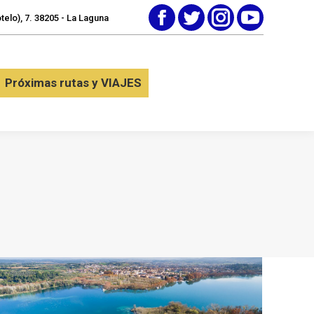
elo), 7. 38205 - La Laguna
Facebook
Twitter
Instagram
YouTube
tactar
Próximas rutas y VIAJES
Próximas rutas y VIAJES