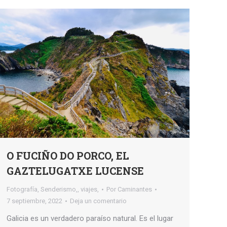
O FUCIÑO DO PORCO, EL
GAZTELUGATXE LUCENSE
Fotografía
,
Senderismo,
,
viajes,
Por
Caminantes
7 septiembre, 2022
Deja un comentario
Galicia es un verdadero paraíso natural. Es el lugar