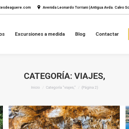
tesdeaguere.com
Avenida Leonardo Torriani (Antigua Avda. Calvo Sot
mos
Fotos
Excursiones a medida
Blog
Con
os
Excursiones a medida
Blog
Contactar
CATEGORÍA:
VIAJES,
Estás aquí:
Inicio
Categoría "viajes,"
(Página 2)