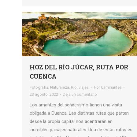
HOZ DEL RÍO JÚCAR, RUTA POR
CUENCA
Fotografía
,
Naturaleza
,
Río
,
viajes,
Por
Caminantes
23 agosto, 2022
Deja un comentario
Los amantes del senderismo tienen una visita
obligada a Cuenca. Las distintas rutas que parten
desde la propia capital nos adentrarán en
increíbles paisajes naturales. Una de estas rutas es