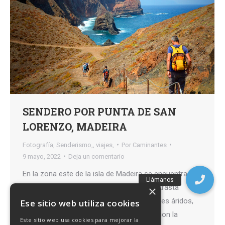
SENDERO POR PUNTA DE SAN
LORENZO, MADEIRA
Fotografía
,
Senderismo,
,
viajes,
Por
Caminantes
9 mayo, 2022
Deja un comentario
En la zona este de la isla de Madeira se encuentra la
península de San Lorenzo. Esta zona contrasta
×
bastante con el resto de la isla. Sus paisajes áridos,
Ese sitio web utiliza cookies
de colores ocres no tienen nada que ver con la
Este sitio web usa cookies para mejorar la