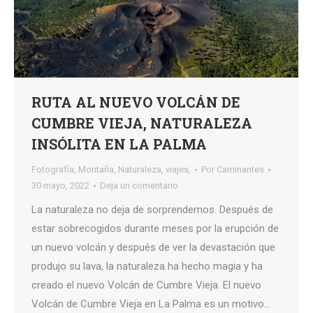
RUTA AL NUEVO VOLCÁN DE
CUMBRE VIEJA, NATURALEZA
INSÓLITA EN LA PALMA
Fotografía
,
Montaña
,
Naturaleza
,
viajes,
Por
Caminantes
30 mayo, 2022
Deja un comentario
La naturaleza no deja de sorprendernos. Después de
estar sobrecogidos durante meses por la erupción de
un nuevo volcán y después de ver la devastación que
produjo su lava, la naturaleza ha hecho magia y ha
creado el nuevo Volcán de Cumbre Vieja. El nuevo
Volcán de Cumbre Vieja en La Palma es un motivo…