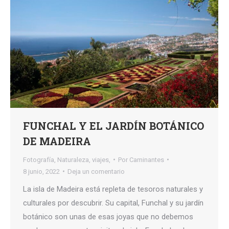
FUNCHAL Y EL JARDÍN BOTÁNICO
DE MADEIRA
Fotografía
,
Naturaleza
,
viajes,
Por
Caminantes
8 junio, 2022
Deja un comentario
La isla de Madeira está repleta de tesoros naturales y
culturales por descubrir. Su capital, Funchal y su jardín
botánico son unas de esas joyas que no debemos