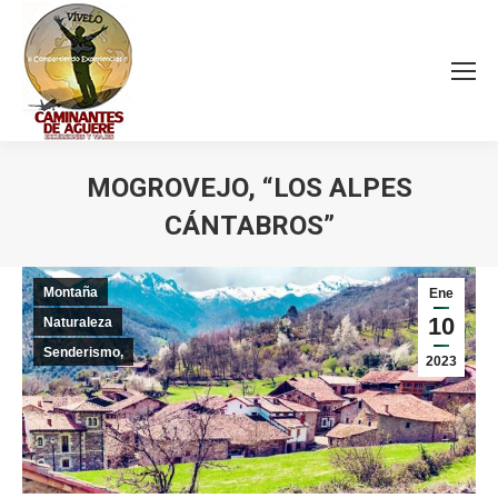
MOGROVEJO, “LOS ALPES
CÁNTABROS”
Estás aquí:
Montaña
Ene
10
Naturaleza
Senderismo,
2023