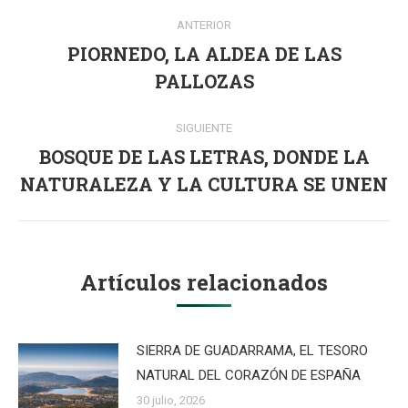
Navegación
ANTERIOR
entre
PIORNEDO, LA ALDEA DE LAS
Publicación
publicaciones
PALLOZAS
anterior:
SIGUIENTE
BOSQUE DE LAS LETRAS, DONDE LA
Publicación
NATURALEZA Y LA CULTURA SE UNEN
siguiente:
Artículos relacionados
SIERRA DE GUADARRAMA, EL TESORO
NATURAL DEL CORAZÓN DE ESPAÑA
30 julio, 2026