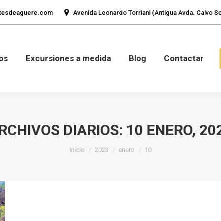
tesdeaguere.com
Avenida Leonardo Torriani (Antigua Avda. Calvo Sot
mos
Fotos
Excursiones a medida
Blog
Con
os
Excursiones a medida
Blog
Contactar
RCHIVOS DIARIOS:
10 ENERO, 20
Estás aquí:
Inicio
2023
enero
10