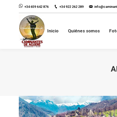
+34 922 262 289
info@caminan
+34 659 642 876
Inicio
Quiénes so
Inicio
Quiénes somos
Fot
A