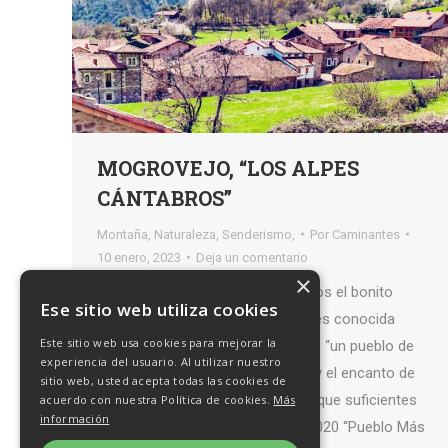
MOGROVEJO, “LOS ALPES
CÁNTABROS”
Montaña
,
Naturaleza
,
Senderismo,
Por
Caminantes
10 enero, 2023
Deja un comentario
×
En el Valle de Liébana encontramos el bonito
Ese sitio web utiliza cookies
pueblo de Mogrovejo. Esta aldea es conocida
Este sitio web usa cookies para mejorar la
como el pueblo de “Heidi” o como “un pueblo de
experiencia del usuario. Al utilizar nuestro
película”. Su maravilloso entorno y el encanto de
sitio web, usted acepta todas las cookies de
sus callejuelas son motivos más que suficientes
acuerdo con nuestra Política de cookies.
Más
información
para haberlo sido nombrado en 2020 “Pueblo Más