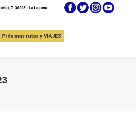
elo), 7. 38205 - La Laguna
Facebook
Twitter
Instagram
YouTube
tactar
Próximas rutas y VIAJES
Próximas rutas y VIAJES
23