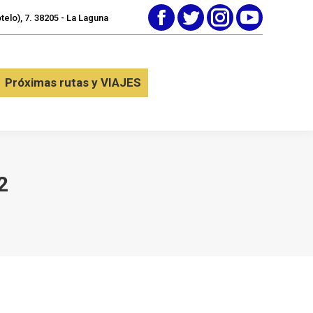
elo), 7. 38205 - La Laguna
Facebook
Twitter
Instagram
YouTube
tactar
Próximas rutas y VIAJES
Próximas rutas y VIAJES
2