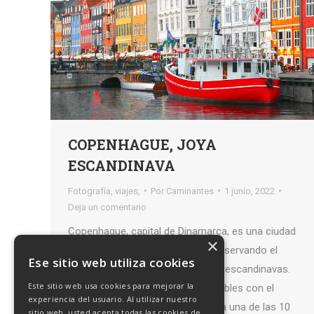
COPENHAGUE, JOYA
ESCANDINAVA
Fotografía
,
viajes,
Por
Caminantes
1 junio, 2022
Deja un comentario
Copenhague, capital de Dinamarca, es una ciudad
×
cosmopolita y moderna, pero conservando el
Ese sitio web utiliza cookies
encanto de las antiguas ciudades escandinavas.
Este sitio web usa cookies para mejorar la
Sus habitantes son alegres y amables con el
experiencia del usuario. Al utilizar nuestro
visitante. No en vano se considera una de las 10
sitio web, usted acepta todas las cookies de