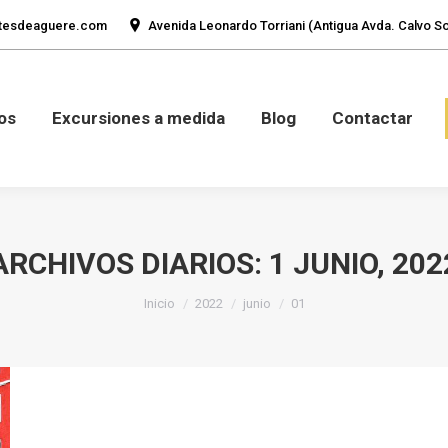
tesdeaguere.com
Avenida Leonardo Torriani (Antigua Avda. Calvo Sot
mos
Fotos
Excursiones a medida
Blog
Con
os
Excursiones a medida
Blog
Contactar
ARCHIVOS DIARIOS:
1 JUNIO, 202
Estás aquí:
Inicio
2022
junio
01