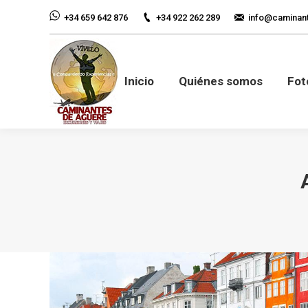
+34 922 262 289
info@caminan
+34 659 642 876
Inicio
Quiénes so
Inicio
Quiénes somos
Fot